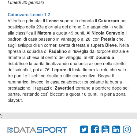
Lunedì 30 gennaio
Catanzaro-Lecce 1-2
Vittoria e primato: il
Lecce
supera in rimonta il
Catanzaro
nel
posticipo della 23a giornata del girone C e aggancia in vetta
alla classifica il
Matera
a quota 49 punti. Al
Nicola Ceravolo
i
padroni di casa passano in vantaggio al 28' con
Prestia
che,
sugli sviluppi di un corner, svetta di testa e supera
Bleve
. Nella
ripresa la squadra di
Padalino
si risveglia dal torpore iniziale e
rimette la chiesa al centro del villaggio: al 69'
Doumbia
ristabilisce la parità finalizzando una bella azione nello stretto
dei salentini, poi al 76'
Lepore
di testa timbra la rete che vale
tre punti e il settimo risultato utile consecutivo. Regna il
rammarico, invece, in casa calabrese: nonostante la buona
prestazione, i ragazzi di
Zavettieri
tornano a perdere dopo sei
partite, restando così bloccati a quota 18 punti, in piena zona
playout.
';