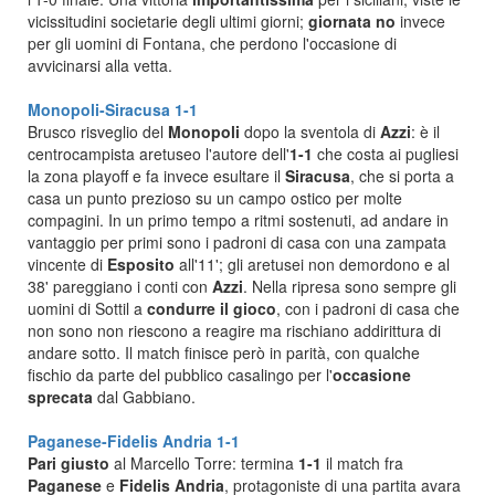
vicissitudini societarie degli ultimi giorni;
giornata no
invece
per gli uomini di Fontana, che perdono l'occasione di
avvicinarsi alla vetta.
Monopoli-Siracusa 1-1
Brusco risveglio del
Monopoli
dopo la sventola di
Azzi
: è il
centrocampista aretuseo l'autore dell'
1-1
che costa ai pugliesi
la zona playoff e fa invece esultare il
Siracusa
, che si porta a
casa un punto prezioso su un campo ostico per molte
compagini. In un primo tempo a ritmi sostenuti, ad andare in
vantaggio per primi sono i padroni di casa con una zampata
vincente di
Esposito
all'11'; gli aretusei non demordono e al
38' pareggiano i conti con
Azzi
. Nella ripresa sono sempre gli
uomini di Sottil a
condurre il gioco
, con i padroni di casa che
non sono non riescono a reagire ma rischiano addirittura di
andare sotto. Il match finisce però in parità, con qualche
fischio da parte del pubblico casalingo per l'
occasione
sprecata
dal Gabbiano.
Paganese-Fidelis Andria 1-1
Pari giusto
al Marcello Torre: termina
1-1
il match fra
Paganese
e
Fidelis Andria
, protagoniste di una partita avara