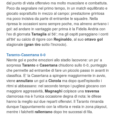
dal punto di vista offensivo ma molto muscolare e combattuta.
Poco da segnalare nel primo tempo, in un match equilibrato e
giocato soprattutto in mezzo al campo: prestazione grintosa
ma poco incisiva da parte di entrambe le squadre. Nella
ripresa le occasioni sono sempre poche, ma almeno arrivano i
gol: ad andare in vantaggio per prima è la Fidelis Andria con
l'ex di giornata
Tartaglia
al 56'; ma gli ospiti pareggiano i conti
all'84' su calcio di rigore con
Reginaldo
, al suo
ottavo gol
stagionale
(gran tiro
sotto l'incrocio).
Taranto-Casertana 0-0
Niente gol e poche emozioni allo stadio Iacovone: un po' a
sorpresa
Taranto
e
Casertana
chiudono sullo 0-0, punteggio
che permette ad entrambe di fare un piccolo passo in avanti in
classifica. E' la Casertana a spingere maggiormente in avvio,
viene
annullato
un gol a
Ciotola
ma dopo quell'episodio i
ritmi si abbassano: nel secondo tempo i pugliesi giocano con
maggiore aggressività,
Magnaghi
colpisce una
traversa
clamorosa ma è l'unica occasione degna di nota: le difese
hanno la meglio sui due reparti offensivi. Il Taranto rimanda
dunque l'appuntamento con la vittoria e resta in zona playout,
mentre i falchetti
rallentano
dopo tre successi di fila.