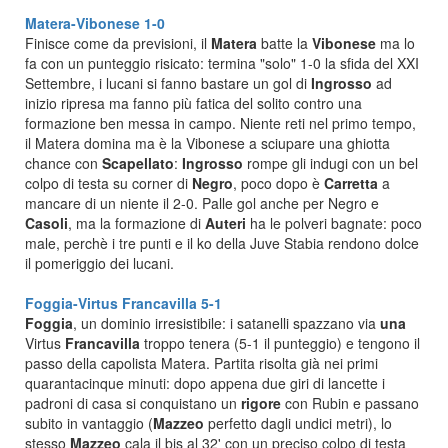
Matera-Vibonese 1-0
Finisce come da previsioni, il
Matera
batte la
Vibonese
ma lo
fa con un punteggio risicato: termina "solo" 1-0 la sfida del XXI
Settembre, i lucani si fanno bastare un gol di
Ingrosso
ad
inizio ripresa ma fanno più fatica del solito contro una
formazione ben messa in campo. Niente reti nel primo tempo,
il Matera domina ma è la Vibonese a sciupare una ghiotta
chance con
Scapellato
:
Ingrosso
rompe gli indugi con un bel
colpo di testa su corner di
Negro
, poco dopo è
Carretta
a
mancare di un niente il 2-0. Palle gol anche per Negro e
Casoli
, ma la formazione di
Auteri
ha le polveri bagnate: poco
male, perchè i tre punti e il ko della Juve Stabia rendono dolce
il pomeriggio dei lucani.
Foggia-Virtus Francavilla 5-1
Foggia
, un dominio irresistibile: i satanelli spazzano via
una
Virtus
Francavilla
troppo tenera (5-1 il punteggio) e tengono il
passo della capolista Matera. Partita risolta già nei primi
quarantacinque minuti: dopo appena due giri di lancette i
padroni di casa si conquistano un
rigore
con Rubin e passano
subito in vantaggio (
Mazzeo
perfetto dagli undici metri), lo
stesso
Mazzeo
cala il bis al 32' con un preciso colpo di testa