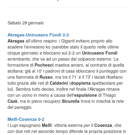
Sabato 28 gennaio
Akragas-Unicusano Fondi 2-2
Akragas
all'ultimo respiro: i Giganti evitano proprio allo
scadere l'ennesimo ko (sarebbe stato il quarto nelle ultime
cinque giornate) e bloccano sul 2-2 un
Unicusano
Fondi
arrembante, che va ad un passo dal colpaccio esterno. La
formazione di
Pochesci
mastica amaro, al contrario di quella
siciliana: già al 10' i padroni di casa sbloccano il punteggio con
una fiammata di
Russo
, ma tra il 71' e il 73' i laziali ribaltano
tutto grazie alle reti di
Calderini
(
doppietta
spettacolare per
lui). Sembra tutto deciso, inoltre nel finale l'Akragas rimane
con un uomo in meno a causa dell'
espulsione
di Thiago
Cazè
, ma in pieno recupero
Sicurella
trova in mischia la rete
del pareggio.
Melfi-Cosenza 0-2
I Lupi espugnano
Melfi
: vittoria esterna per il
Cosenza
, che
con due reti nel secondo tempo difende la propria posizione in