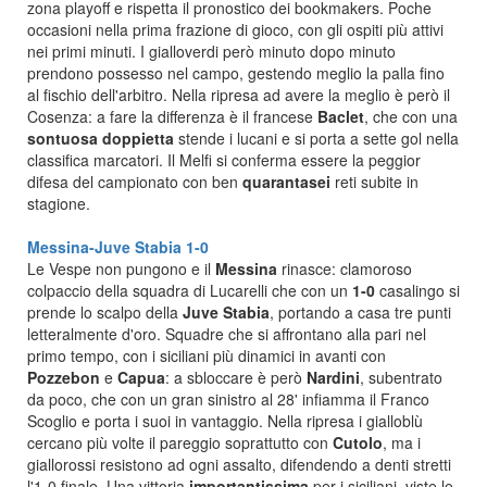
zona playoff e rispetta il pronostico dei bookmakers. Poche
occasioni nella prima frazione di gioco, con gli ospiti più attivi
nei primi minuti. I gialloverdi però minuto dopo minuto
prendono possesso nel campo, gestendo meglio la palla fino
al fischio dell'arbitro. Nella ripresa ad avere la meglio è però il
Cosenza: a fare la differenza è il francese
Baclet
, che con una
sontuosa doppietta
stende i lucani e si porta a sette gol nella
classifica marcatori. Il Melfi si conferma essere la peggior
difesa del campionato con ben
quarantasei
reti subite in
stagione.
Messina-Juve Stabia 1-0
Le Vespe non pungono e il
Messina
rinasce: clamoroso
colpaccio della squadra di Lucarelli che con un
1-0
casalingo si
prende lo scalpo della
Juve Stabia
, portando a casa tre punti
letteralmente d'oro. Squadre che si affrontano alla pari nel
primo tempo, con i siciliani più dinamici in avanti con
Pozzebon
e
Capua
: a sbloccare è però
Nardini
, subentrato
da poco, che con un gran sinistro al 28' infiamma il Franco
Scoglio e porta i suoi in vantaggio. Nella ripresa i gialloblù
cercano più volte il pareggio soprattutto con
Cutolo
, ma i
giallorossi resistono ad ogni assalto, difendendo a denti stretti
l'1-0 finale. Una vittoria
importantissima
per i siciliani, viste le