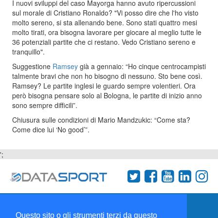
I nuovi sviluppi del caso Mayorga hanno avuto ripercussioni
sul morale di Cristiano Ronaldo? "
Vi posso dire che l'ho visto
molto sereno, si sta allenando bene. Sono stati quattro mesi
molto tirati, ora bisogna lavorare per giocare al meglio tutte le
36 potenziali partite che ci restano. Vedo Cristiano sereno e
tranquillo".
Suggestione
Ramsey
già a gennaio: “Ho cinque centrocampisti
talmente bravi che non ho bisogno di nessuno. Sto bene così.
Ramsey? Le partite inglesi le guardo sempre volentieri. Ora
però bisogna pensare solo al Bologna, le partite di inizio anno
sono sempre difficili”.
Chiusura sulle condizioni di Mario Mandzukic: “Come sta?
Come dice lui ‘No good’”.
';
Termini e condizioni
Chi siamo
Network
Questo sito o gli strumenti terzi da questo