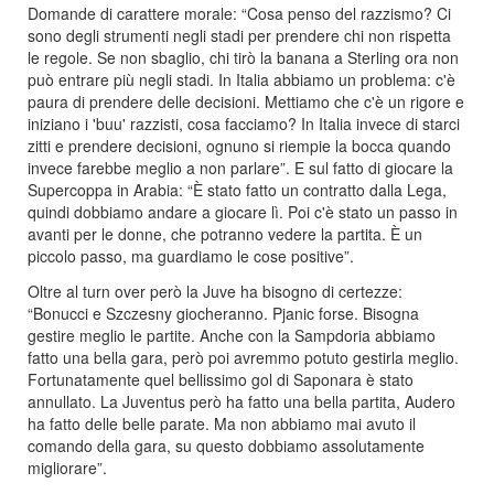
Domande di carattere morale: “Cosa penso del razzismo? Ci
sono degli strumenti negli stadi per prendere chi non rispetta
le regole. Se non sbaglio, chi tirò la banana a Sterling ora non
può entrare più negli stadi. In Italia abbiamo un problema: c'è
paura di prendere delle decisioni. Mettiamo che c'è un rigore e
iniziano i 'buu' razzisti, cosa facciamo? In Italia invece di starci
zitti e prendere decisioni, ognuno si riempie la bocca quando
invece farebbe meglio a non parlare”. E sul fatto di giocare la
Supercoppa in Arabia: “È stato fatto un contratto dalla Lega,
quindi dobbiamo andare a giocare lì. Poi c'è stato un passo in
avanti per le donne, che potranno vedere la partita. È un
piccolo passo, ma guardiamo le cose positive”.
Oltre al turn over però la Juve ha bisogno di certezze:
“Bonucci e Szczesny giocheranno. Pjanic forse. Bisogna
gestire meglio le partite. Anche con la Sampdoria abbiamo
fatto una bella gara, però poi avremmo potuto gestirla meglio.
Fortunatamente quel bellissimo gol di Saponara è stato
annullato. La Juventus però ha fatto una bella partita, Audero
ha fatto delle belle parate. Ma non abbiamo mai avuto il
comando della gara, su questo dobbiamo assolutamente
migliorare”.