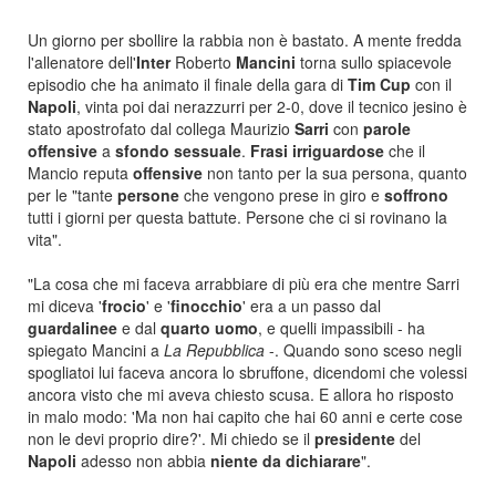
Un giorno per sbollire la rabbia non è bastato. A mente fredda
l'allenatore dell'
Inter
Roberto
Mancini
torna sullo spiacevole
episodio che ha animato il finale della gara di
Tim Cup
con il
Napoli
, vinta poi dai nerazzurri per 2-0, dove il tecnico jesino è
stato apostrofato dal collega Maurizio
Sarri
con
parole
offensive
a
sfondo sessuale
.
Frasi
irriguardose
che il
M
ancio reputa
offensive
non tanto per la sua persona, quanto
per le "tante
persone
che vengono prese in giro e
soffrono
tutti i giorni per questa battute. Persone che ci si rovina
no la
vita".
"La cosa che mi faceva arrabbiare di più era che mentre Sarri
mi diceva '
frocio
' e '
finocchio
' era a
un passo dal
guardalinee
e dal
quarto
uomo
, e quelli impassibili - ha
sp
iegato Mancini a
La Repubblica
-. Quando sono sceso negli
spogliatoi lui faceva ancora lo sbruffone, dicendomi che volessi
ancora visto che mi aveva chiesto scusa. E allora ho risposto
in malo modo: 'Ma non hai capito che hai 60 anni e certe cose
non le devi proprio dire?'. Mi chiedo se il
presidente
del
Napoli
adess
o non abbia
niente
da dichiarar
e
".