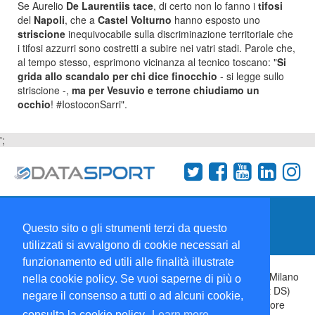
Se Aurelio
De Laurentiis tace
, di certo non lo fanno i
tifosi
del
Napoli
, che a
Castel
Volturno
h
anno esp
osto uno
striscione
inequivocabile sulla discriminazione territoriale che
i tifosi azzurri sono costretti a subire nei vatri stadi. Parole che,
al tempo stesso, esprimono vicinanza al tecnico toscano: "
Si
grida allo scandalo per chi dice finocchio
- si legge sullo
striscione -,
ma per Vesuvio e terrone chiudiamo un
occhio
! #IostoconSarri".
';
Termini e condizioni
Chi siamo
Network
Questo sito o gli strumenti terzi da questo
Collabora con noi
utilizzati si avvalgono di cookie necessari al
funzionamento ed utili alle finalità illustrate
Copyright 1995-2026 ©
Wise Srl
Via Palmanova 8 20132 Milano
nella cookie policy. Se vuoi saperne di più o
Italia - P. IVA 09072090963 | ISSN: 2499-2925 (DataSport DS)
negare il consenso a tutti o ad alcuni cookie,
Informazioni e richieste di pubblicità:
Commerciale
| Direttore
consulta la cookie policy.
Learn more