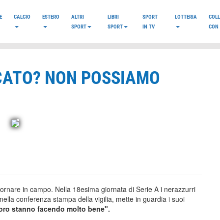
E
CALCIO
ESTERO
ALTRI
LIBRI
SPORT
LOTTERIA
COL
SPORT
SPORT
IN TV
CON 
RCATO? NON POSSIAMO
a tornare in campo. Nella 18esima giornata di Serie A i nerazzurri
 nella conferenza stampa della vigilia, mette in guardia i suoi
Loro stanno facendo molto bene".