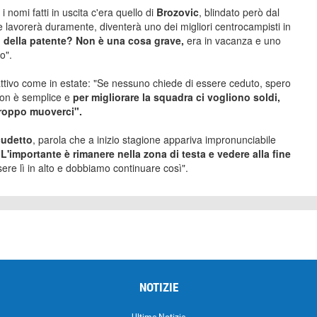
i nomi fatti in uscita c'era quello di
Brozovic
, blindato però dal
 lavorerà duramente, diventerà uno dei migliori centrocampisti in
iro della patente? Non è una cosa grave,
era in vacanza e uno
o".
attivo come in estate: "Se nessuno chiede di essere ceduto, spero
non è semplice e
per migliorare la squadra ci vogliono soldi,
troppo muoverci".
cudetto
, parola che a inizio stagione appariva impronunciabile
"L'importante è rimanere nella zona di testa e vedere alla fine
ere lì in alto e dobbiamo continuare così".
NOTIZIE