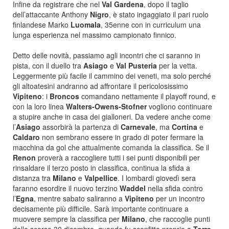
Infine da registrare che nel
Val Gardena
, dopo il taglio
dell’attaccante Anthony
Nigro
, è stato ingaggiato il pari ruolo
finlandese Marko
Luomala
, 35enne con in curriculum una
lunga esperienza nel massimo campionato finnico.
Detto delle novità, passiamo agli incontri che ci saranno in
pista, con il duello tra
Asiago
e
Val Pusteria
per la vetta.
Leggermente più facile il cammino dei veneti, ma solo perché
gli altoatesini andranno ad affrontare il pericolosissimo
Vipiteno
: i
Broncos
comandano nettamente il playoff round, e
con la loro linea
Walters-Owens-Stofner
vogliono continuare
a stupire anche in casa dei gialloneri. Da vedere anche come
l’
Asiago
assorbirà la partenza di
Carnevale
, ma
Cortina
e
Caldaro
non sembrano essere in grado di poter fermare la
macchina da gol che attualmente comanda la classifica. Se il
Renon
proverà a raccogliere tutti i sei punti disponibili per
rinsaldare il terzo posto in classifica, continua la sfida a
distanza tra
Milano
e
Valpellice
. I lombardi giovedì sera
faranno esordire il nuovo terzino
Waddel
nella sfida contro
l’
Egna
, mentre sabato saliranno a
Vipiteno
per un incontro
decisamente più difficile. Sarà importante continuare a
muovere sempre la classifica per
Milano
, che raccoglie punti