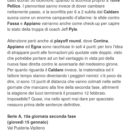
dallo scorso 30 dicembre, quando fu sconfitta proprio a
Torre
Pellice
. I piemontesi sanno invece di dover cambiare
nettamente passo, e la sconfitta per 6 a 2 subita dal
Caldaro
suona come un enorme campanello d’allarme: le sfide contro
Fassa
e
Appiano
varranno anche come check-up per capire
lo stato della truppa di coach Jeff
Pyle
.
Attenzione però anche al
playoff round
, dove
Cortina
,
Appiano
ed
Egna
sono racchiuse in soli 4 punti: per loro l’idea
di strappare punti alle formazioni più quotate vale doppio, visto
che potrebbe portare ad un bel vantaggio in vista poi della
nuova fase diretta contro le avversarie del medesimo girone.
Per quanto riguarda il
Caldaro
invece, la matematica ed il
fattore tempo stanno diventando i peggiori nemici: c’è poco da
dire, ci sono 13 punti di distanza che vanno colmati nelle sette
giornate che mancano alla fine della seconda fase, altrimenti
la stagione dei lucci terminerà il prossimo 12 febbraio.
Impossibile? Quasi, ma nello sport mai dare per spacciato
nessuno prima delle sentenze definitive.
Serie A, 10a giornata seconda fase
(giovedì 15 gennaio)
Val Pusteria-Vipiteno