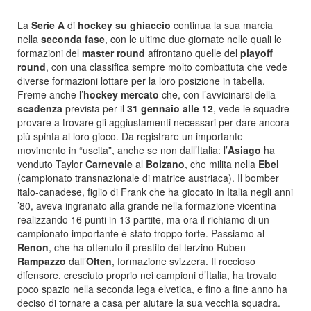
La
Serie A
di
hockey su ghiaccio
continua la sua marcia
nella
seconda fase
, con le ultime due giornate nelle quali le
formazioni del
master round
affrontano quelle del
playoff
round
, con una classifica sempre molto combattuta che vede
diverse formazioni lottare per la loro posizione in tabella.
Freme anche l’
hockey mercato
che, con l’avvicinarsi della
scadenza
prevista per il
31 gennaio alle 12
, vede le squadre
provare a trovare gli aggiustamenti necessari per dare ancora
più spinta al loro gioco. Da registrare un importante
movimento in “uscita”, anche se non dall’Italia: l’
Asiago
ha
venduto Taylor
Carnevale
al
Bolzano
, che milita nella
Ebel
(campionato transnazionale di matrice austriaca). Il bomber
italo-canadese, figlio di Frank che ha giocato in Italia negli anni
’80, aveva ingranato alla grande nella formazione vicentina
realizzando 16 punti in 13 partite, ma ora il richiamo di un
campionato importante è stato troppo forte. Passiamo al
Renon
, che ha ottenuto il prestito del terzino Ruben
Rampazzo
dall’
Olten
, formazione svizzera. Il roccioso
difensore, cresciuto proprio nei campioni d’Italia, ha trovato
poco spazio nella seconda lega elvetica, e fino a fine anno ha
deciso di tornare a casa per aiutare la sua vecchia squadra.