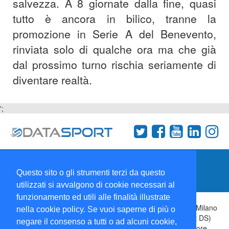
salvezza. A 8 giornate dalla fine, quasi
tutto è ancora in bilico, tranne la
promozione in Serie A del Benevento,
rinviata solo di qualche ora ma che già
dal prossimo turno rischia seriamente di
diventare realtà.
';
Termini e condizioni
Chi siamo
Network
Questo sito o gli strumenti terzi da questo
Collabora con noi
utilizzati si avvalgono di cookie necessari al
funzionamento ed utili alle finalità illustrate
Copyright 1995-2026 ©
Wise Srl
Via Palmanova 8 20132 Milano
nella cookie policy. Se vuoi saperne di più o
Italia - P. IVA 09072090963 | ISSN: 2499-2925 (DataSport DS)
negare il consenso a tutti o ad alcuni cookie,
Informazioni e richieste di pubblicità:
Commerciale
| Direttore