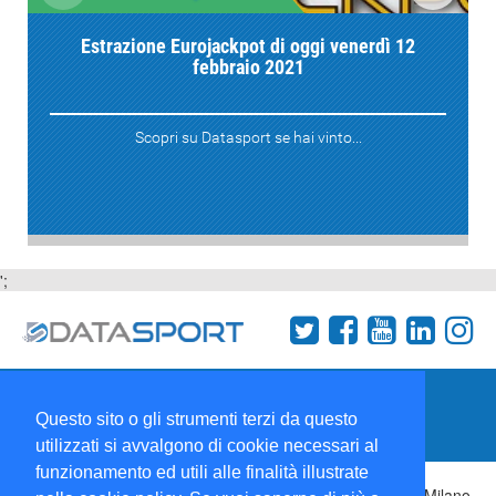
Estrazione Eurojackpot di oggi venerdì 12
febbraio 2021
Scopri su Datasport se hai vinto...
';
Termini e condizioni
Chi siamo
Network
Questo sito o gli strumenti terzi da questo
Collabora con noi
utilizzati si avvalgono di cookie necessari al
funzionamento ed utili alle finalità illustrate
Copyright 1995-2026 ©
Wise Srl
Via Palmanova 8 20132 Milano