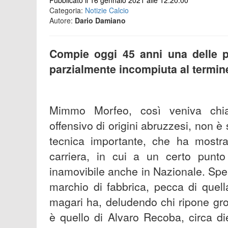
Pubblicato il 16 gennaio 2021 alle 12:20:00
Categoria:
Notizie Calcio
Autore:
Dario Damiano
Compie oggi 45 anni una delle pi
parzialmente incompiuta al termine
Mimmo Morfeo, così veniva chiam
offensivo di origini abruzzesi, non è
tecnica importante, che ha mostra
carriera, in cui a un certo punto
inamovibile anche in Nazionale. Spess
marchio di fabbrica, pecca di quel
magari ha, deludendo chi ripone gros
è quello di Alvaro Recoba, circa die