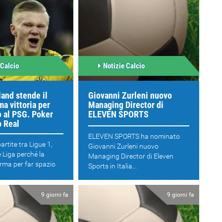
 Calcio
Notizie Calcio
and stende il
Giovanni Zurleni nuovo
ma vittoria per
Managing Director di
o al PSG. Poker
ELEVEN SPORTS
p Real
ELEVEN SPORTS ha nominato
artite tra Ligue 1,
Giovanni Zurleni nuovo
 Liga perché la
Managing Director di Eleven
erma per far spazio
Sports in Italia...
.
9 giorni fa
9 giorni fa