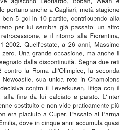
dove agiscono Leonardo, Boban, Weah e
ti lo portano anche a Cagliari, metà stagione
ben 5 gol in 10 partite, contribuendo alla
treno per lui sembra già passato: un altro
retrocessione, e il ritorno alla Fiorentina,
001-2002. Quell'estate, a 26 anni, Massimo
tro zero. Una grande occasione, ma anche il
segnato dalla discontinuità. Segna due reti
2-2 contro la Roma all'Olimpico, la seconda
il Newcastle, sua unica rete in Champions
decisiva contro il Leverkusen, litiga con il
alla fine da lui calciato e parato. L'Inter
enne sostituito e non vide praticamente più
non era piaciuto a Cuper. Passato al Parma
 Emilia, dove in cinque anni accumula quasi