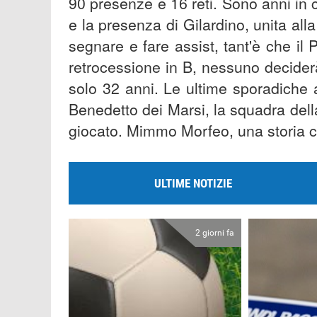
90 presenze e 16 reti. Sono anni in
e la presenza di Gilardino, unita all
segnare e fare assist, tant'è che i
retrocessione in B, nessuno deciderà
solo 32 anni. Le ultime sporadiche
Benedetto dei Marsi, la squadra della 
giocato. Mimmo Morfeo, una storia ch
ULTIME NOTIZIE
2 giorni fa