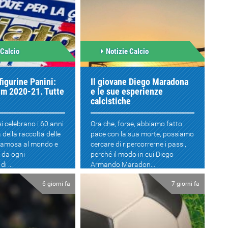
 Calcio
Notizie Calcio
figurine Panini:
Il giovane Diego Maradona
um 2020-21. Tutte
e le sue esperienze
calcistiche
i celebrano i 60 anni
Ora che, forse, abbiamo fatto
 della raccolta delle
pace con la sua morte, possiamo
 famosa al mondo e
cercare di ripercorrerne i passi,
 da ogni
perché il modo in cui Diego
i ...
Armando Maradon...
6 giorni fa
7 giorni fa