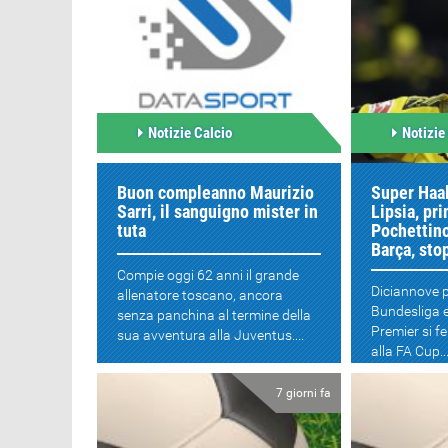
Notizie Calcio
Notizie
Buon compleanno Maurizio
Super Haal
Sarri, il sanguigno mister in
Lipsia, pri
tuta
Pochettin
Barça, sto
Compie oggi 62 anni il grande
Diciannove p
allenatore toscano, ancora
Bundesliga e
senza panchina al termine della
Premier si f
sua avventura alla Juventus....
alla FA Cup..
7 giorni fa