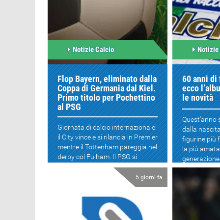
Notizie Calcio
Notizie
Flop Bayern, eliminato dalla
60 anni di 
Coppa di Germania dal Kiel.
ecco l’alb
Primo titolo per Pochettino
le novità
al PSG
Quest’anno s
Giornata di calcio internazionale:
dalla nascita
il City vince e si rilancia in Premier
figurine più
mentre il Tottenham pareggia nel
la più amata
derby col Fulham. Il PSG si
generazione d
aggiu...
5 giorni fa