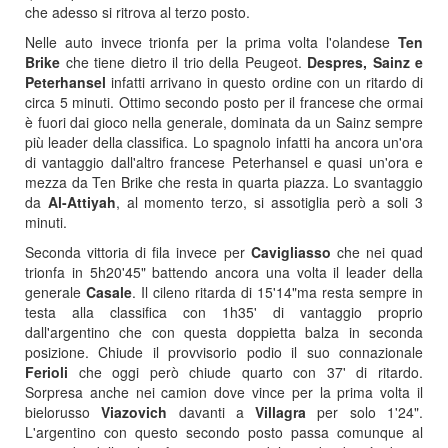
che adesso si ritrova al terzo posto.
Nelle auto invece trionfa per la prima volta l'olandese
Ten
Brike
che tiene dietro il trio della Peugeot.
Despres, Sainz e
Peterhansel
infatti arrivano in questo ordine con un ritardo di
circa 5 minuti. Ottimo secondo posto per il francese che ormai
è fuori dai gioco nella generale, dominata da un Sainz sempre
più leader della classifica. Lo spagnolo infatti ha ancora un'ora
di vantaggio dall'altro francese Peterhansel e quasi un'ora e
mezza da Ten Brike che resta in quarta piazza. Lo svantaggio
da
Al-Attiyah
, al momento terzo, si assotiglia però a soli 3
minuti.
Seconda vittoria di fila invece per
Cavigliasso
che nei quad
trionfa in 5h20'45" battendo ancora una volta il leader della
generale
Casale
. Il cileno ritarda di 15'14"ma resta sempre in
testa alla classifica con 1h35' di vantaggio proprio
dall'argentino che con questa doppietta balza in seconda
posizione. Chiude il provvisorio podio il suo connazionale
Ferioli
che oggi però chiude quarto con 37' di ritardo.
Sorpresa anche nei camion dove vince per la prima volta il
bielorusso
Viazovich
davanti a
Villagra
per solo 1'24".
L'argentino con questo secondo posto passa comunque al