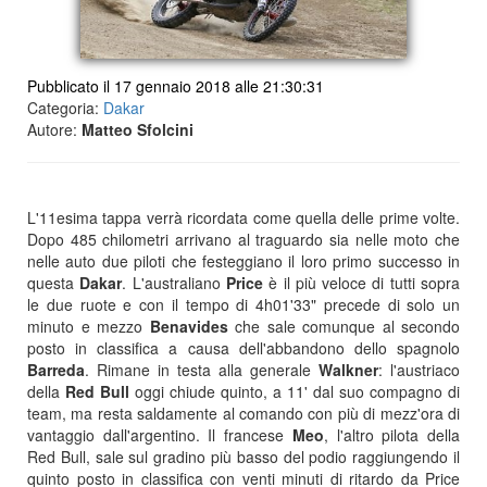
Pubblicato il 17 gennaio 2018 alle 21:30:31
Categoria:
Dakar
Autore:
Matteo Sfolcini
L'11esima tappa verrà ricordata come quella delle prime volte.
Dopo 485 chilometri arrivano al traguardo sia nelle moto che
nelle auto due piloti che festeggiano il loro primo successo in
questa
Dakar
. L'australiano
Price
è il più veloce di tutti sopra
le due ruote e con il tempo di 4h01'33" precede di solo un
minuto e mezzo
Benavides
che sale comunque al secondo
posto in classifica a causa dell'abbandono dello spagnolo
Barreda
. Rimane in testa alla generale
Walkner
: l'austriaco
della
Red Bull
oggi chiude quinto, a 11' dal suo compagno di
team, ma resta saldamente al comando con più di mezz'ora di
vantaggio dall'argentino. Il francese
Meo
, l'altro pilota della
Red Bull, sale sul gradino più basso del podio raggiungendo il
quinto posto in classifica con venti minuti di ritardo da Price