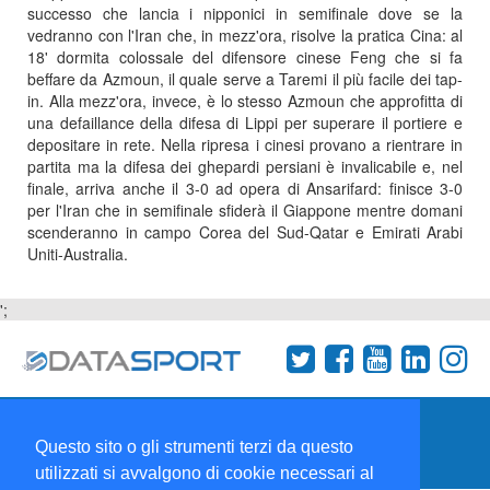
successo che lancia i nipponici in semifinale dove se la
vedranno con l'Iran che, in mezz'ora, risolve la pratica Cina: al
18' dormita colossale del difensore cinese Feng che si fa
beffare da Azmoun, il quale serve a Taremi il più facile dei tap-
in. Alla mezz'ora, invece, è lo stesso Azmoun che approfitta di
una defaillance della difesa di Lippi per superare il portiere e
depositare in rete. Nella ripresa i cinesi provano a rientrare in
partita ma la difesa dei ghepardi persiani è invalicabile e, nel
finale, arriva anche il 3-0 ad opera di Ansarifard: finisce 3-0
per l'Iran che in semifinale sfiderà il Giappone mentre domani
scenderanno in campo Corea del Sud-Qatar e Emirati Arabi
Uniti-Australia.
';
Termini e condizioni
Chi siamo
Network
Questo sito o gli strumenti terzi da questo
Collabora con noi
utilizzati si avvalgono di cookie necessari al