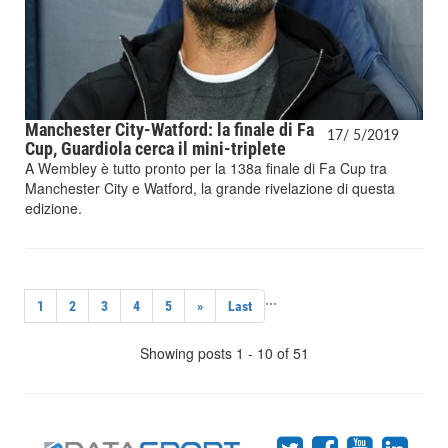
Manchester City-Watford: la finale di Fa
17/
5/
2019
Cup, Guardiola cerca il mini-triplete
A Wembley è tutto pronto per la 138a finale di Fa Cup tra
Manchester City e Watford, la grande rivelazione di questa
edizione.
...
1
2
3
4
5
»
Last
Showing posts 1 - 10 of 51