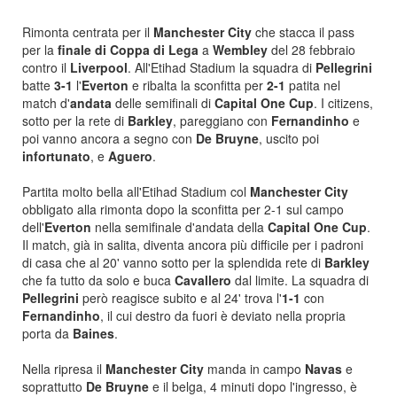
Rimonta centrata per il
Manchester City
che stacca il pass
per la
finale di Coppa di Lega
a
Wembley
del 28 febbraio
contro il
Liverpool
. All'Etihad Stadium la squadra di
Pellegrini
batte
3-1
l'
Everton
e ribalta la sconfitta per
2-1
patita nel
match d'
andata
delle semifinali di
Capital One Cup
. I citizens,
sotto per la rete di
Barkley
, pareggiano con
Fernandinho
e
poi vanno ancora a segno con
De Bruyne
, uscito poi
infortunato
, e
Aguero
.
Partita molto bella all'Etihad Stadium col
Manchester City
obbligato alla rimonta dopo la sconfitta per 2-1 sul campo
dell'
Everton
nella semifinale d'andata della
Capital One Cup
.
Il match, già in salita, diventa ancora più difficile per i padroni
di casa che al 20' vanno sotto per la splendida rete di
Barkley
che fa tutto da solo e buca
Cavallero
dal limite. La squadra di
Pellegrini
però reagisce subito e al 24' trova l'
1-1
con
Fernandinho
, il cui destro da fuori è deviato nella propria
porta da
Baines
.
Nella ripresa il
Manchester City
manda in campo
Navas
e
soprattutto
De Bruyne
e il belga, 4 minuti dopo l'ingresso, è