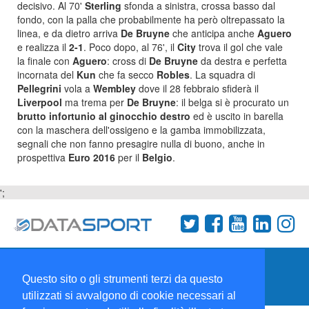
decisivo. Al 70'
Sterling
sfonda a sinistra, crossa basso dal
fondo, con la palla che probabilmente ha però oltrepassato la
linea, e da dietro arriva
De Bruyne
che anticipa anche
Aguero
e realizza il
2-1
. Poco dopo, al 76', il
City
trova il gol che vale
la finale con
Aguero
: cross di
De Bruyne
da destra e perfetta
incornata del
Kun
che fa secco
Robles
. La squadra di
Pellegrini
vola a
Wembley
dove il 28 febbraio sfiderà il
Liverpool
ma trema per
De Bruyne
: il belga si è procurato un
brutto infortunio al ginocchio destro
ed è uscito in barella
con la maschera dell'ossigeno e la gamba immobilizzata,
segnali che non fanno presagire nulla di buono, anche in
prospettiva
Euro 2016
per il
Belgio
.
';
Termini e condizioni
Chi siamo
Network
Questo sito o gli strumenti terzi da questo
Collabora con noi
utilizzati si avvalgono di cookie necessari al