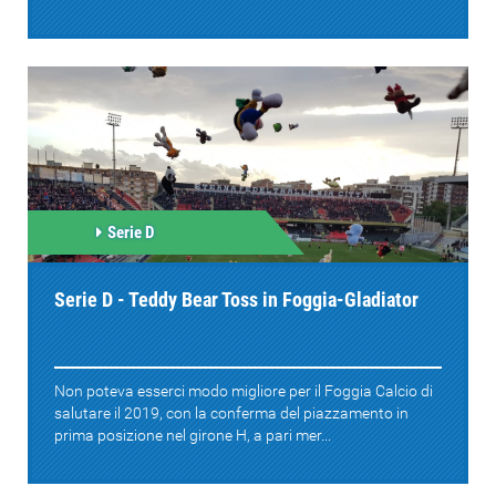
Serie D
Serie D - Teddy Bear Toss in Foggia-Gladiator
Non poteva esserci modo migliore per il Foggia Calcio di
salutare il 2019, con la conferma del piazzamento in
prima posizione nel girone H, a pari mer...