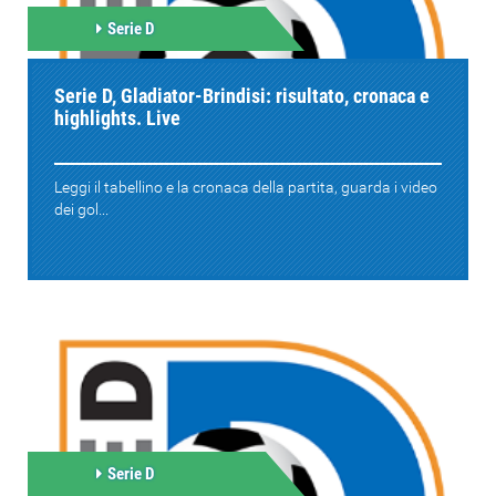
Serie D
Serie D, Gladiator-Brindisi: risultato, cronaca e
highlights. Live
Leggi il tabellino e la cronaca della partita, guarda i video
dei gol...
Serie D