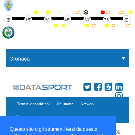
15'
30'
45'
60'
75'
90'
Termini e condizioni
Chi siamo
Network
Collabora con noi
Questo sito o gli strumenti terzi da questo
Copyright 1995-2026 ©
Wise Srl
Via Palmanova 8 20132