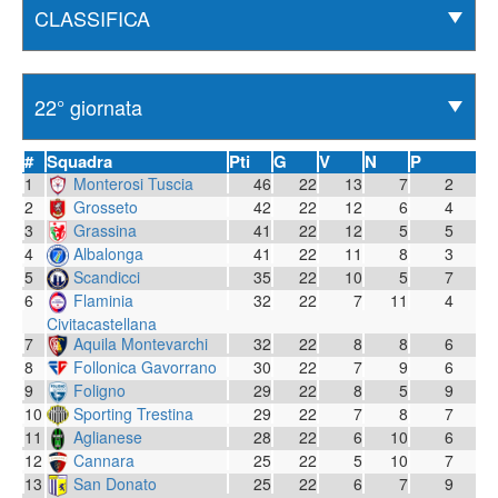
#
Squadra
Pti
G
V
N
P
1
Monterosi Tuscia
46
22
13
7
2
2
Grosseto
42
22
12
6
4
3
Grassina
41
22
12
5
5
4
Albalonga
41
22
11
8
3
5
Scandicci
35
22
10
5
7
6
Flaminia
32
22
7
11
4
Civitacastellana
7
Aquila Montevarchi
32
22
8
8
6
8
Follonica Gavorrano
30
22
7
9
6
9
Foligno
29
22
8
5
9
10
Sporting Trestina
29
22
7
8
7
11
Aglianese
28
22
6
10
6
12
Cannara
25
22
5
10
7
13
San Donato
25
22
6
7
9