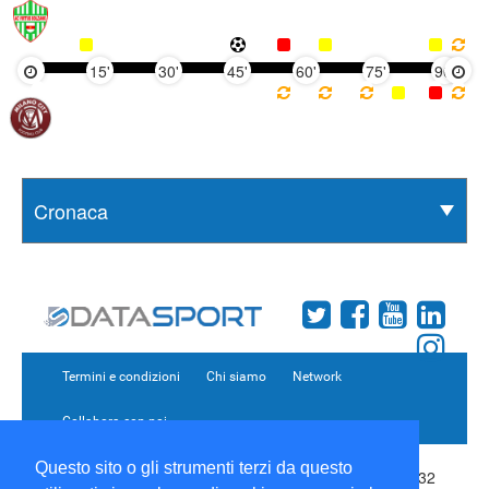
15'
30'
45'
60'
75'
90'
Termini e condizioni
Chi siamo
Network
Collabora con noi
Questo sito o gli strumenti terzi da questo
Copyright 1995-2026 ©
Wise Srl
Via Palmanova 8 20132