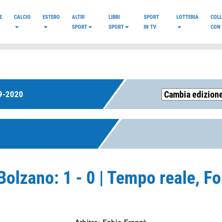
E
CALCIO
ESTERO
ALTRI
LIBRI
SPORT
LOTTERIA
COL
SPORT
SPORT
IN TV
CON 
9-2020
Bolzano: 1 - 0 | Tempo reale, F