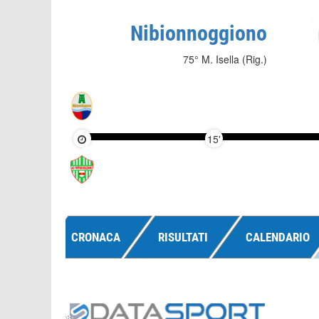
Nibionnoggiono
75° M. Isella (Rig.)
15'
CRONACA
RISULTATI
CALENDARIO