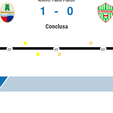
Arbitro: Fabio Franzò
1
-
0
Conclusa
30'
45'
60'