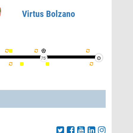
Virtus Bolzano
75'
90'