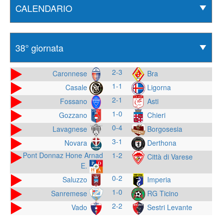
2-3
Caronnese
Bra
1-1
Casale
Ligorna
2-1
Fossano
Asti
1-0
Gozzano
Chieri
0-4
Lavagnese
Borgosesia
3-1
Novara
Derthona
Pont Donnaz Hone Arnad
1-2
Città di Varese
E.
0-2
Saluzzo
Imperia
1-0
Sanremese
RG Ticino
2-2
Vado
Sestri Levante