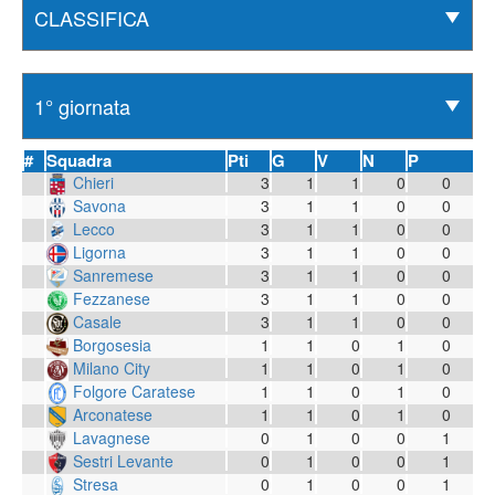
#
Squadra
Pti
G
V
N
P
Chieri
3
1
1
0
0
Savona
3
1
1
0
0
Lecco
3
1
1
0
0
Ligorna
3
1
1
0
0
Sanremese
3
1
1
0
0
Fezzanese
3
1
1
0
0
Casale
3
1
1
0
0
Borgosesia
1
1
0
1
0
Milano City
1
1
0
1
0
Folgore Caratese
1
1
0
1
0
Arconatese
1
1
0
1
0
Lavagnese
0
1
0
0
1
Sestri Levante
0
1
0
0
1
Stresa
0
1
0
0
1