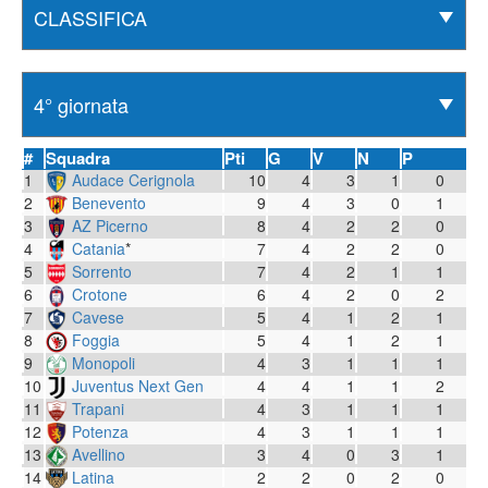
#
Squadra
Pti
G
V
N
P
1
Audace Cerignola
10
4
3
1
0
2
Benevento
9
4
3
0
1
3
AZ Picerno
8
4
2
2
0
4
Catania
*
7
4
2
2
0
5
Sorrento
7
4
2
1
1
6
Crotone
6
4
2
0
2
7
Cavese
5
4
1
2
1
8
Foggia
5
4
1
2
1
9
Monopoli
4
3
1
1
1
10
Juventus Next Gen
4
4
1
1
2
11
Trapani
4
3
1
1
1
12
Potenza
4
3
1
1
1
13
Avellino
3
4
0
3
1
14
Latina
2
2
0
2
0