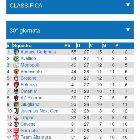
#
Squadra
Pti
G
V
N
P
1
Audace Cerignola
55
27
15
10
2
2
Avellino
54
27
15
9
3
3
Monopoli
46
27
12
10
5
4
Benevento
44
28
11
11
6
5
Crotone
43
27
12
7
8
6
Potenza
41
27
10
11
6
7
Catania
*
40
28
10
11
7
8
AZ Picerno
36
27
7
15
5
9
Giugliano
35
26
10
5
11
10
Juventus Next Gen
32
28
8
8
12
11
Trapani
32
26
8
8
10
12
Cavese
31
27
7
10
10
13
Sorrento
31
26
8
7
11
14
Team Altamura
31
27
7
10
10