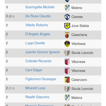
3
Scaringella Michele
Matera
3
De Rosa Claudio
(2 r.)
Cavese
2
Vitiello Roberto
Juve Stabia
2
D'Angelo Angelo
Casertana
2
Luppi Davide
Viterbese
2
Juanito Gomez Ignacio
Sicula Leonzio
2
Collodel Riccardo
Vibonese
2
Cani Edgar
Vibonese
2
Figliomeni Giuseppe
Catanzaro
2
Miracoli Luca
(1 r.)
Sicula Leonzio
2
Risaliti Giacomo
Matera
2
Marano Francesco