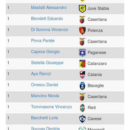
1
Mastalli Alessandro
Juve Stabia
1
Blondett Edoardo
Casertana
1
Di Somma Vincenzo
Potenza
1
Pinna Paride
Casertana
1
Capece Giorgio
Paganese
1
Statella Giuseppe
Catanzaro
1
Aya Ramzi
Catania
1
Onescu Daniel
Bisceglie
1
Mancino Nicola
Casertana
1
Tommasone Vincenzo
Rieti
1
Bacchetti Loris
Cavese
1
Sounas Dimitris
Monopoli