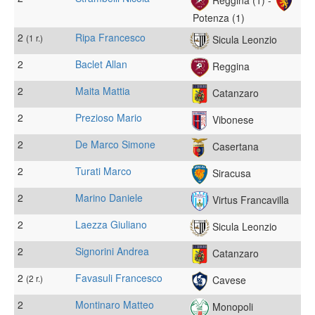
Potenza (1)
2
Ripa Francesco
(1 r.)
Sicula Leonzio
2
Baclet Allan
Reggina
2
Maita Mattia
Catanzaro
2
Prezioso Mario
Vibonese
2
De Marco Simone
Casertana
2
Turati Marco
Siracusa
2
Marino Daniele
Virtus Francavilla
2
Laezza Giuliano
Sicula Leonzio
2
Signorini Andrea
Catanzaro
2
Favasuli Francesco
(2 r.)
Cavese
2
Montinaro Matteo
Monopoli