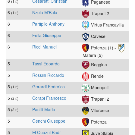
6
Cesaretti Christian
(1 r.)
Paganese
6
Nzola M'Bala
(1 r.)
Trapani 2
6
Partipilo Anthony
Virtus Francavilla
6
Fella Giuseppe
Cavese
6
Ricci Manuel
Potenza (1) -
Matera (5)
5
Tassi Edoardo
Reggina
5
Rossini Riccardo
Rende
5
Gerardi Federico
(1 r.)
Monopoli
5
Corapi Francesco
(2 r.)
Trapani 2
5
Pacilli Mario
(3 r.)
Viterbese
5
Genchi Giuseppe
Potenza
5
El Ouazni Badr
Juve Stabia