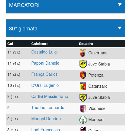
Gol
Calciatore
Squadra
11
Castaldo Luigi
(3 r.)
Casertana
11
Paponi Daniele
(4 r.)
Juve Stabia
11
França Carlos
(2 r.)
Potenza
10
D'Ursi Eugenio
(1 r.)
Catanzaro
9
Carlini Massimiliano
(1 r.)
Juve Stabia
9
Taurino Leonardo
Vibonese
9
Mangni Doudou
(1 r.)
Monopoli
8
Lodi Francesco
(1 r.)
Catania