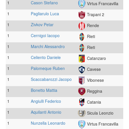
1
Cason Stefano
Virtus Francavilla
1
Pagliarulo Luca
Trapani 2
1
Zivkov Petar
Rende
1
Cernigoi Iacopo
Rieti
1
Marchi Alessandro
Rieti
1
Celiento Daniele
Catanzaro
1
Palomeque Ruben
Cavese
1
Scaccabarozzi Jacopo
Vibonese
1
Bonetto Mattia
Reggina
1
Angiulli Federico
Catania
1
Aquilanti Antonio
Sicula Leonzio
1
Nunzella Leonardo
Virtus Francavilla