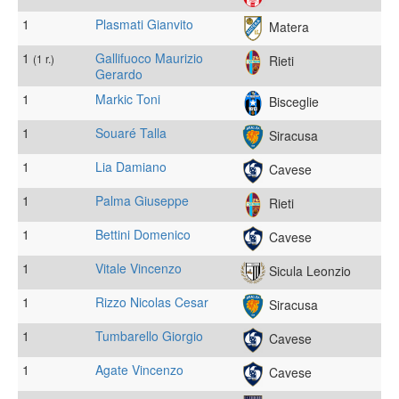
1
Plasmati Gianvito
Matera
1
Gallifuoco Maurizio
(1 r.)
Rieti
Gerardo
1
Markic Toni
Bisceglie
1
Souaré Talla
Siracusa
1
Lia Damiano
Cavese
1
Palma Giuseppe
Rieti
1
Bettini Domenico
Cavese
1
Vitale Vincenzo
Sicula Leonzio
1
Rizzo Nicolas Cesar
Siracusa
1
Tumbarello Giorgio
Cavese
1
Agate Vincenzo
Cavese