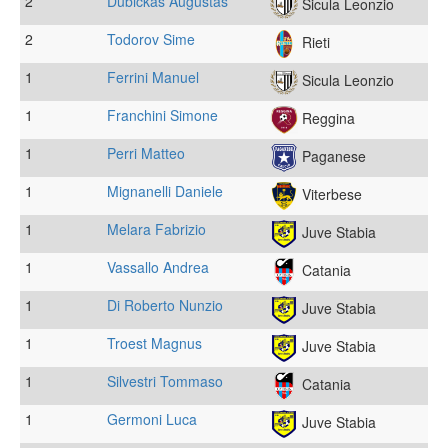
2
Dubickas Augustas
Sicula Leonzio
2
Todorov Sime
Rieti
1
Ferrini Manuel
Sicula Leonzio
1
Franchini Simone
Reggina
1
Perri Matteo
Paganese
1
Mignanelli Daniele
Viterbese
1
Melara Fabrizio
Juve Stabia
1
Vassallo Andrea
Catania
1
Di Roberto Nunzio
Juve Stabia
1
Troest Magnus
Juve Stabia
1
Silvestri Tommaso
Catania
1
Germoni Luca
Juve Stabia