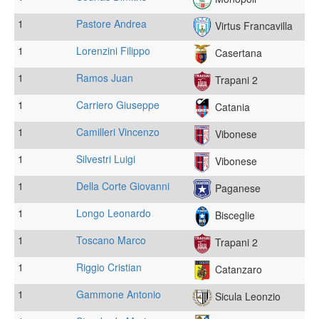
1
Pastore Andrea
Virtus Francavilla
1
Lorenzini Filippo
Casertana
1
Ramos Juan
Trapani 2
1
Carriero Giuseppe
Catania
1
Camilleri Vincenzo
Vibonese
1
Silvestri Luigi
Vibonese
1
Della Corte Giovanni
Paganese
1
Longo Leonardo
Bisceglie
1
Toscano Marco
Trapani 2
1
Riggio Cristian
Catanzaro
1
Gammone Antonio
Sicula Leonzio