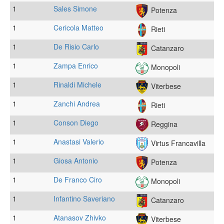
1
Sales Simone
Potenza
1
Cericola Matteo
Rieti
1
De Risio Carlo
Catanzaro
1
Zampa Enrico
Monopoli
1
Rinaldi Michele
Viterbese
1
Zanchi Andrea
Rieti
1
Conson Diego
Reggina
1
Anastasi Valerio
Virtus Francavilla
1
Giosa Antonio
Potenza
1
De Franco Ciro
Monopoli
1
Infantino Saveriano
Catanzaro
1
Atanasov Zhivko
Viterbese