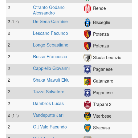
2
Otranto Godano
Rende
Alessandro
2
De Sena Carmine
(1 r.)
Bisceglie
2
Lescano Facundo
Potenza
2
Longo Sebastiano
Potenza
2
Russo Francesco
Sicula Leonzio
2
Cappiello Giovanni
Paganese
2
Shaka Mawuli Eklu
Catanzaro
2
Tazza Salvatore
Paganese
2
Dambros Lucas
Trapani 2
2
Vandeputte Jari
(1 r.)
Viterbese
2
Ott Vale Facundo
Siracusa