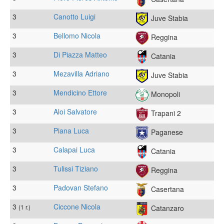
3
Canotto Luigi
Juve Stabia
3
Bellomo Nicola
Reggina
3
Di Piazza Matteo
Catania
3
Mezavilla Adriano
Juve Stabia
3
Mendicino Ettore
Monopoli
3
Aloi Salvatore
Trapani 2
3
Piana Luca
Paganese
3
Calapai Luca
Catania
3
Tulissi Tiziano
Reggina
3
Padovan Stefano
Casertana
3
Ciccone Nicola
(1 r.)
Catanzaro