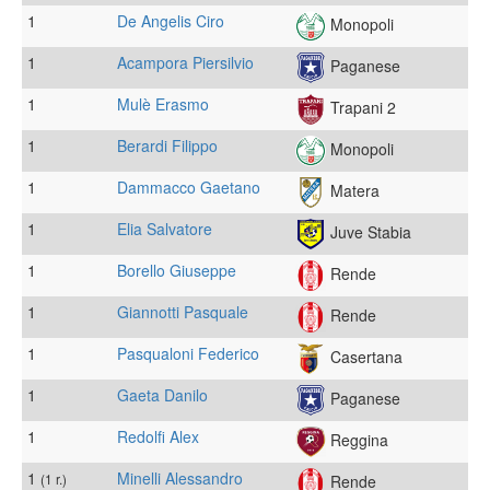
1
De Angelis Ciro
Monopoli
1
Acampora Piersilvio
Paganese
1
Mulè Erasmo
Trapani 2
1
Berardi Filippo
Monopoli
1
Dammacco Gaetano
Matera
1
Elia Salvatore
Juve Stabia
1
Borello Giuseppe
Rende
1
Giannotti Pasquale
Rende
1
Pasqualoni Federico
Casertana
1
Gaeta Danilo
Paganese
1
Redolfi Alex
Reggina
1
Minelli Alessandro
(1 r.)
Rende