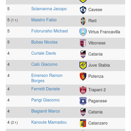
5
Sciamanna Jacopo
Cavese
5
Maistro Fabio
(1 r.)
Rieti
5
Folorunsho Michael
Virtus Francavilla
5
Bubas Nicolas
Vibonese
4
Curiale Davis
Catania
4
Calò Giacomo
Juve Stabia
4
Emerson Ramon
Potenza
Borges
4
Ferretti Daniele
Trapani 2
4
Parigi Giacomo
Paganese
4
Biagianti Marco
Catania
4
Kanoute Mamadou
(2 r.)
Catanzaro