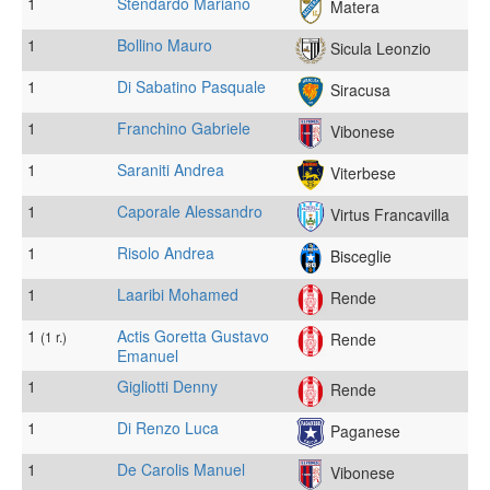
1
Stendardo Mariano
Matera
1
Bollino Mauro
Sicula Leonzio
1
Di Sabatino Pasquale
Siracusa
1
Franchino Gabriele
Vibonese
1
Saraniti Andrea
Viterbese
1
Caporale Alessandro
Virtus Francavilla
1
Risolo Andrea
Bisceglie
1
Laaribi Mohamed
Rende
1
Actis Goretta Gustavo
(1 r.)
Rende
Emanuel
1
Gigliotti Denny
Rende
1
Di Renzo Luca
Paganese
1
De Carolis Manuel
Vibonese