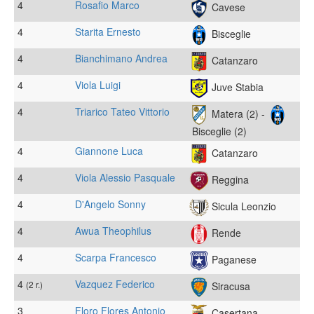
4
Rosafio Marco
Cavese
4
Starita Ernesto
Bisceglie
4
Bianchimano Andrea
Catanzaro
4
Viola Luigi
Juve Stabia
4
Triarico Tateo Vittorio
Matera (2) -
Bisceglie (2)
4
Giannone Luca
Catanzaro
4
Viola Alessio Pasquale
Reggina
4
D'Angelo Sonny
Sicula Leonzio
4
Awua Theophilus
Rende
4
Scarpa Francesco
Paganese
4
Vazquez Federico
(2 r.)
Siracusa
3
Floro Flores Antonio
Casertana