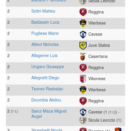
Sicula Leonzio
2
Solini Matteo
Reggina
2
Baldassin Luca
Viterbese
2
Pugliese Mario
Cavese
2
Allievi Nicholas
Juve Stabia
2
Alfageme Luis
Casertana
2
Ungaro Giuseppe
Reggina
2
Allegretti Diego
Vibonese
2
Tsonev Radoslav
Viterbese
2
Doumbia Abdou
Reggina
2
Sainz-Maza Miguel
(1 r.)
Cavese (1
) -
(1 r.)
Angel
Sicula Leonzio (1)
2
Strambelli Nicola
Reggina (1) -