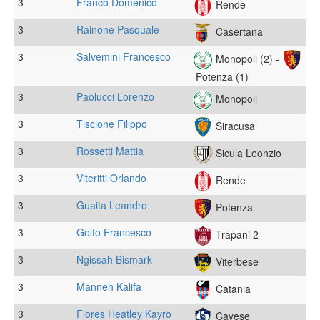
3
Franco Domenico
Rende
3
Rainone Pasquale
Casertana
3
Salvemini Francesco
Monopoli (2) -
Potenza (1)
3
Paolucci Lorenzo
Monopoli
3
Tiscione Filippo
Siracusa
3
Rossetti Mattia
Sicula Leonzio
3
Viteritti Orlando
Rende
3
Guaita Leandro
Potenza
3
Golfo Francesco
Trapani 2
3
Ngissah Bismark
Viterbese
3
Manneh Kalifa
Catania
3
Flores Heatley Kayro
Cavese