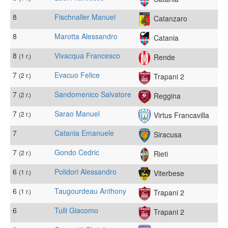
8
Fischnaller Manuel
Catanzaro
8
Marotta Alessandro
Catania
8
Vivacqua Francesco
(1 r.)
Rende
7
Evacuo Felice
(2 r.)
Trapani 2
7
Sandomenico Salvatore
(2 r.)
Reggina
7
Sarao Manuel
(2 r.)
Virtus Francavilla
7
Catania Emanuele
Siracusa
7
Gondo Cedric
(2 r.)
Rieti
6
Polidori Alessandro
(1 r.)
Viterbese
6
Taugourdeau Anthony
(1 r.)
Trapani 2
6
Tulli Giacomo
Trapani 2