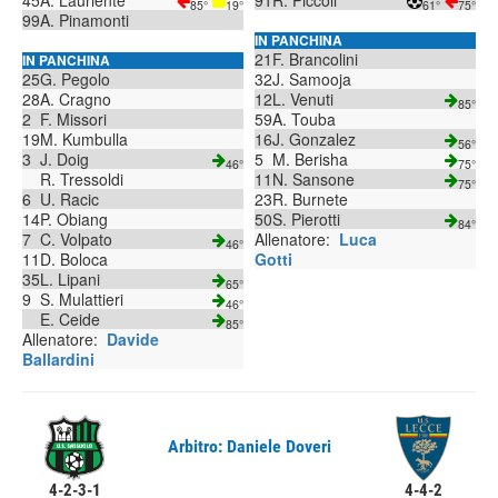
45
A. Laurientè
91
R. Piccoli
85°
19°
61°
75°
99
A. Pinamonti
IN PANCHINA
21
F. Brancolini
IN PANCHINA
25
G. Pegolo
32
J. Samooja
28
A. Cragno
12
L. Venuti
85°
2
F. Missori
59
A. Touba
19
M. Kumbulla
16
J. Gonzalez
56°
3
J. Doig
5
M. Berisha
46°
75°
R. Tressoldi
11
N. Sansone
75°
6
U. Racic
23
R. Burnete
14
P. Obiang
50
S. Pierotti
84°
7
C. Volpato
Allenatore:
Luca
46°
11
D. Boloca
Gotti
35
L. Lipani
65°
9
S. Mulattieri
46°
E. Ceide
85°
Allenatore:
Davide
Ballardini
Arbitro: Daniele Doveri
4-2-3-1
4-4-2