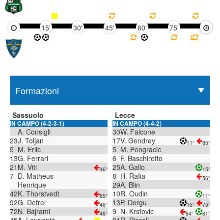
15'
30'
45'
60'
75'
90'
Sassuolo
Lecce
IN CAMPO (4-2-3-1)
IN CAMPO (4-4-2)
A. Consigli
30
W. Falcone
23
J. Toljan
17
V. Gendrey
11°
85°
5
M. Erlic
5
M. Pongracic
13
G. Ferrari
6
F. Baschirotto
21
M. Viti
25
A. Gallo
46°
15°
7
D. Matheus
8
H. Rafia
56°
Henrique
29
A. Blin
42
K. Thorstvedt
10
R. Oudin
65°
11°
92
G. Defrel
13
P. Dorgu
46°
15°
75°
72
N. Bajrami
9
N. Krstovic
46°
84°
61°