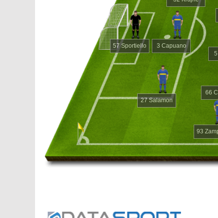
57 Sportiello
3 Capuano
5
66 C
27 Salamon
93 Zam