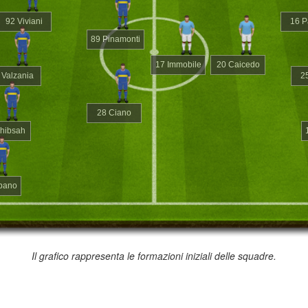
92 Viviani
16 P
89 Pinamonti
17 Immobile
20 Caicedo
 Valzania
2
28 Ciano
hibsah
pano
Il grafico rappresenta le formazioni iniziali delle squadre.