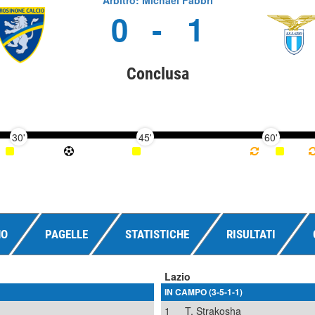
Arbitro: Michael Fabbri
0
-
1
Conclusa
30'
45'
60'
NO
PAGELLE
STATISTICHE
RISULTATI
Lazio
IN CAMPO (3-5-1-1)
1
T. Strakosha