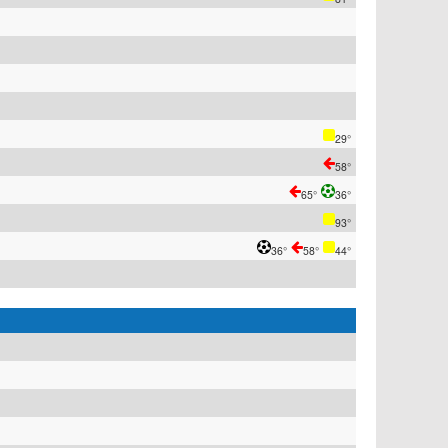
29°
58°
65°
36°
93°
36°
58°
44°