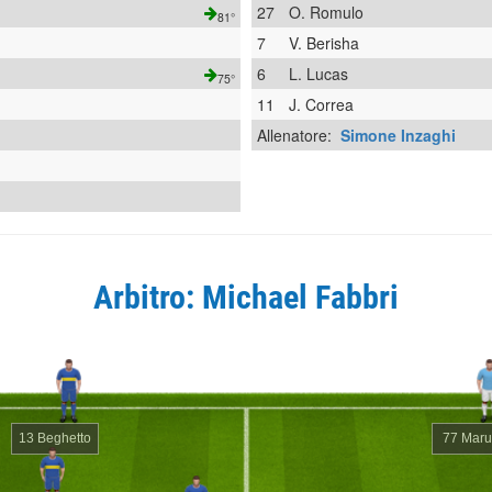
27
O. Romulo
81°
7
V. Berisha
6
L. Lucas
75°
11
J. Correa
Allenatore:
Simone Inzaghi
Arbitro: Michael Fabbri
13 Beghetto
77 Maru