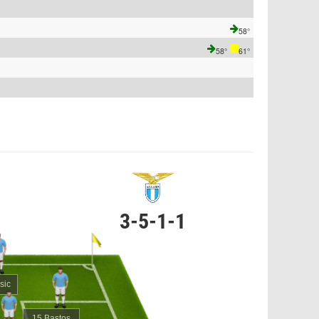
58°
58°
61°
3-5-1-1
sic
15 Bastos