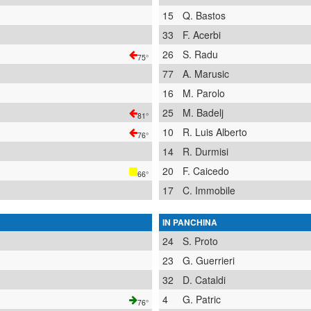
15
Q. Bastos
33
F. Acerbi
26
S. Radu
75°
77
A. Marusic
16
M. Parolo
25
M. Badelj
81°
10
R. Luis Alberto
76°
14
R. Durmisi
20
F. Caicedo
66°
17
C. Immobile
IN PANCHINA
24
S. Proto
23
G. Guerrieri
32
D. Cataldi
4
G. Patric
76°