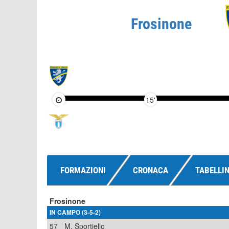
Frosinone
15'
FORMAZIONI
CRONACA
TABELLI
Frosinone
IN CAMPO (3-5-2)
57
M. Sportiello