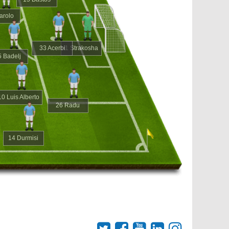
arolo
33 Acerbi
1 Strakosha
5 Badelj
10 Luis Alberto
26 Radu
14 Durmisi