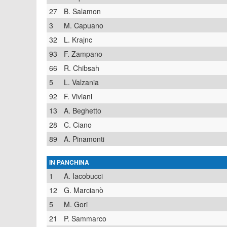
27
B. Salamon
3
M. Capuano
32
L. Krajnc
93
F. Zampano
66
R. Chibsah
5
L. Valzania
92
F. Viviani
13
A. Beghetto
28
C. Ciano
89
A. Pinamonti
IN PANCHINA
1
A. Iacobucci
12
G. Marcianò
5
M. Gori
21
P. Sammarco