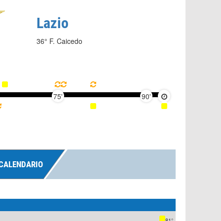
Lazio
36° F. Caicedo
75'
90'
CALENDARIO
81°