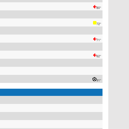
80°
72°
71°
62°
91°