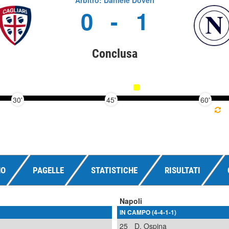
Arbitro: Daniele Doveri
0
-
1
Conclusa
30'
45'
60'
NO
PAGELLE
STATISTICHE
RISULTATI
Napoli
IN CAMPO (4-4-1-1)
25
D. Ospina