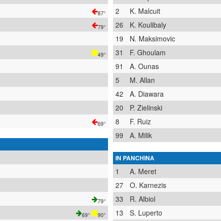
2
K. Malcuit
87°
26
K. Koulibaly
79°
19
N. Maksimovic
31
F. Ghoulam
49°
91
A. Ounas
5
M. Allan
42
A. Diawara
20
P. Zielinski
8
F. Ruiz
69°
99
A. Milik
IN PANCHINA
1
A. Meret
27
O. Karnezis
33
R. Albiol
79°
13
S. Luperto
69°
90°