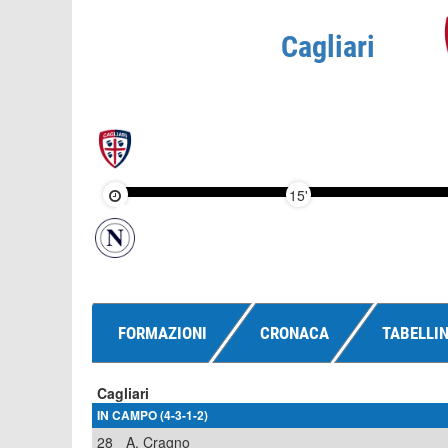
Cagliari
15'
FORMAZIONI
CRONACA
TABELLI
Cagliari
IN CAMPO (4-3-1-2)
28
A. Cragno