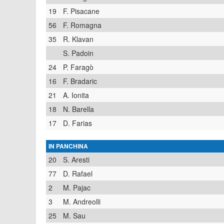
19
F. Pisacane
56
F. Romagna
35
R. Klavan
S. Padoin
24
P. Faragò
16
F. Bradaric
21
A. Ionita
18
N. Barella
17
D. Farias
IN PANCHINA
20
S. Aresti
77
D. Rafael
2
M. Pajac
3
M. Andreolli
25
M. Sau