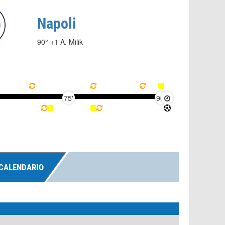
Napoli
90° +1 A. Milik
75'
90'
CALENDARIO