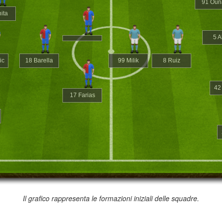
91 Oun
nita
5 A
ic
18 Barella
99 Milik
8 Ruiz
42
17 Farias
Il grafico rappresenta le formazioni iniziali delle squadre.