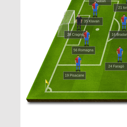
Padoin
21 Io
35 Klavan
28 Cragno
16 Bradar
56 Romagna
24 Faragò
19 Pisacane