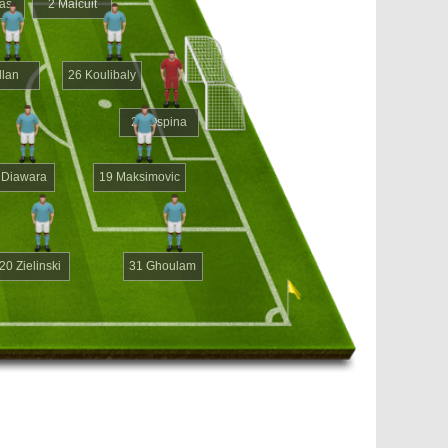
as
2 Malcuit
llan
26 Koulibaly
25 Ospina
 Diawara
19 Maksimovic
20 Zielinski
31 Ghoulam