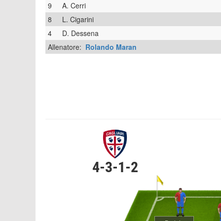
9
A. Cerri
8
L. Cigarini
4
D. Dessena
Allenatore:
Rolando Maran
4-3-1-2