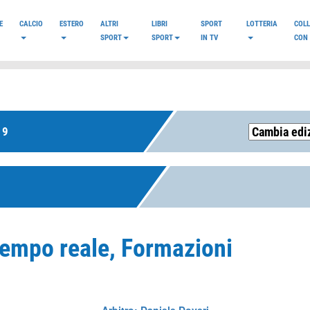
E
CALCIO
ESTERO
ALTRI
LIBRI
SPORT
LOTTERIA
COL
SPORT
SPORT
IN TV
CON 
19
| Tempo reale, Formazioni