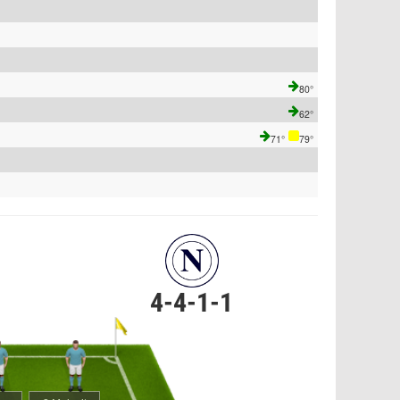
80°
62°
71°
79°
4-4-1-1