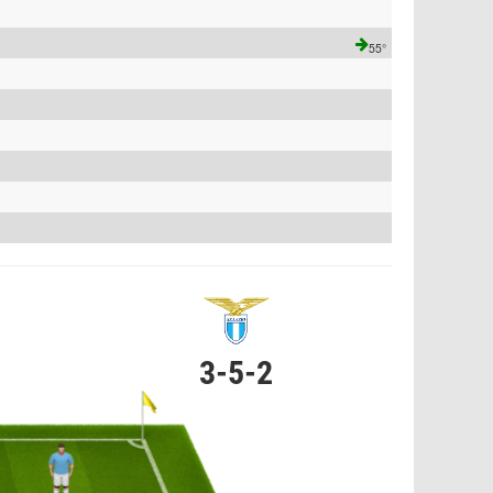
55°
3-5-2