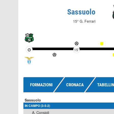
Sassuolo
15° G. Ferrari
15'
FORMAZIONI
CRONACA
TABELLI
Sassuolo
IN CAMPO (3-5-2)
A. Consigli