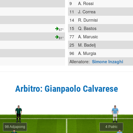
9
A. Rossi
11
J. Correa
14
R. Durmisi
15
Q. Bastos
67°
77
A. Marusic
81°
25
M. Badelj
96
A. Murgia
Allenatore:
Simone Inzaghi
Arbitro: Gianpaolo Calvarese
98 Adjapong
4 Patric