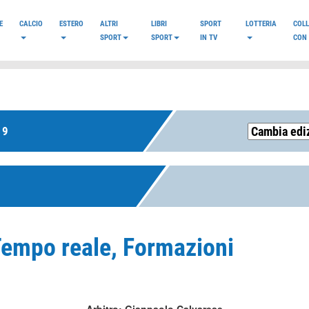
E
CALCIO
ESTERO
ALTRI
LIBRI
SPORT
LOTTERIA
COL
SPORT
SPORT
IN TV
CON 
19
 Tempo reale, Formazioni