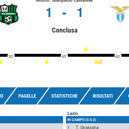
Arbitro: Gianpaolo Calvarese
1
-
1
Conclusa
30'
45'
60'
NO
PAGELLE
STATISTICHE
RISULTATI
Lazio
IN CAMPO (3-5-2)
1
T. Strakosha