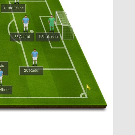
3 Luiz Felipe
33 Acerbi
1 Strakosha
vic-
26 Radu
Alberto