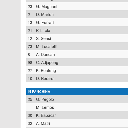
23
G. Magnani
2
D. Marlon
13
G. Ferrari
21
P. Lirola
12
S. Sensi
73
M. Locatelli
8
A. Duncan
98
C. Adjapong
27
K. Boateng
10
D. Berardi
IN PANCHINA
25
G. Pegolo
M. Lemos
30
K. Babacar
32
A. Matri