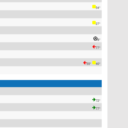
54°
27°
8°
77°
55°
40°
72°
77°