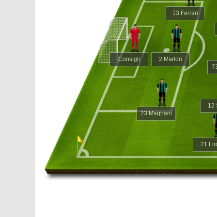
13 Ferrari
Consigli
2 Marlon
73
12 
23 Magnani
21 Lir