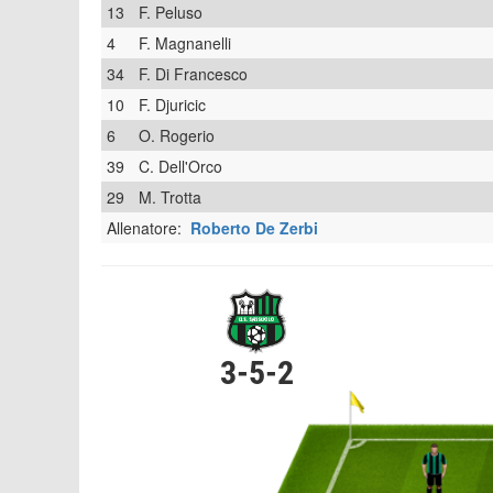
13
F. Peluso
4
F. Magnanelli
34
F. Di Francesco
10
F. Djuricic
6
O. Rogerio
39
C. Dell'Orco
29
M. Trotta
Allenatore:
Roberto De Zerbi
3-5-2