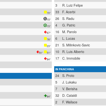
3
R. Luiz Felipe
33
F. Acerbi
70°
26
S. Radu
15°
4
G. Patric
15°
16
M. Parolo
67°
6
L. Lucas
76°
21
S. Milinkovic-Savic
23°
10
R. Luis Alberto
81°
51°
17
C. Immobile
84°
IN PANCHINA
24
S. Proto
5
J. Lukaku
7
V. Berisha
32
D. Cataldi
84°
2
F. Wallace