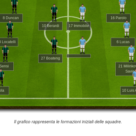
8 Duncan
16 Parolo
10 Berardi
17 Immobile
 Locatelli
6 Lucas
27 Boateng
Sensi
21 Milinko
Savic
ola
10 Luis 
Il grafico rappresenta le formazioni iniziali delle squadre.