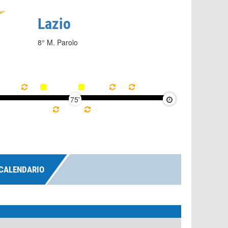
Lazio
8° M. Parolo
75'
90'
CALENDARIO