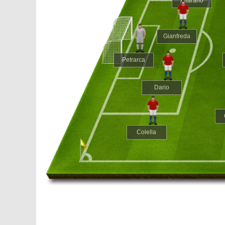
Alfarano
Gianfreda
Petrarca
Dario
Colella