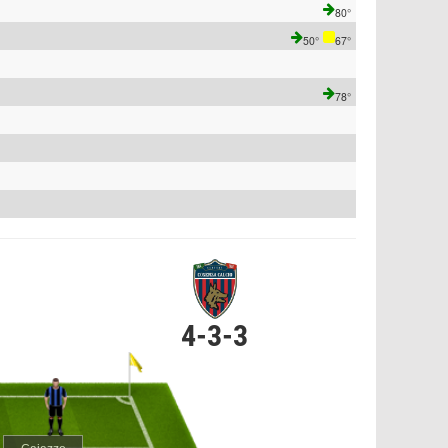
80°
50°
67°
78°
4-3-3