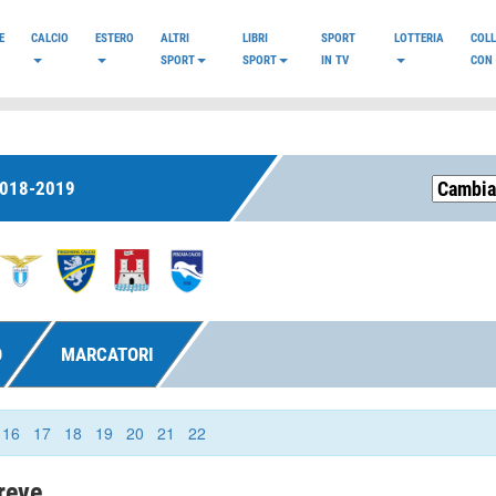
E
CALCIO
ESTERO
ALTRI
LIBRI
SPORT
LOTTERIA
COL
SPORT
SPORT
IN TV
CON 
2018-2019
O
MARCATORI
16
17
18
19
20
21
22
reve.