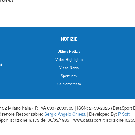
NOTIZIE
.
Ultime Notizie
Video Highlights
ti
Video News
.
Sport-in-tv
Calciomercato
32 Milano Italia - P. IVA 09072090963 | ISSN: 2499-2925 (DataSport 
Direttore Responsabile:
Sergio Angelo Chiesa
| Developed By:
P-Soft
aSport iscrizione n.173 del 30/03/1985 - www.datasport.it iscrizione n.2