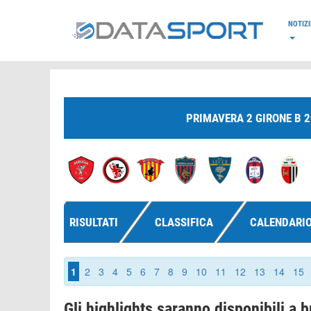
*/
NOTIZI
PRIMAVERA 2 GIRONE B 
RISULTATI
CLASSIFICA
CALENDARI
1
2
3
4
5
6
7
8
9
10
11
12
13
14
15
Gli highlights saranno disponibili a b