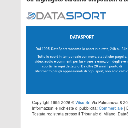
DATASPORT
Dal 1995, DataSport racconta lo sport in diretta, 24h su 24h
Tutto lo sport in tempo reale con news, statistiche, pagelle,
video, audio e commenti per far vivere le emozioni degli even
sportivi in ogni dettaglio. Da oltre 20 anni il punto di
riferimento per gli appassionati di ogni sport, non solo calcio
Copyright 1995-2026 ©
Wise Srl
Via Palmanova 8 201
Informazioni e richieste di pubblicità:
Commerciale
| 
Testata registrata presso il Tribunale di Milano: Dat