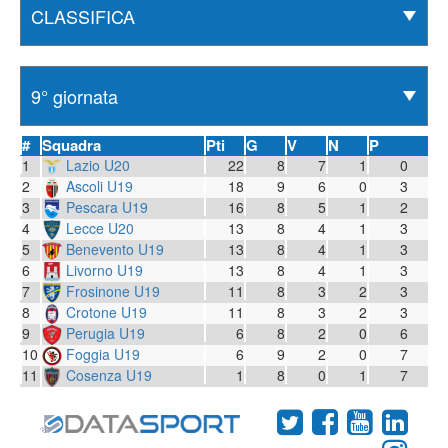
#
Squadra
Pti
G
V
N
P
1
Lazio U20
22
8
7
1
0
2
Ascoli U19
18
9
6
0
3
3
Pescara U19
16
8
5
1
2
4
Lecce U20
13
8
4
1
3
5
Benevento U19
13
8
4
1
3
6
Livorno U19
13
8
4
1
3
7
Frosinone U19
11
8
3
2
3
8
Crotone U19
11
8
3
2
3
9
Perugia U19
6
8
2
0
6
10
Foggia U19
6
9
2
0
7
11
Cosenza U19
1
8
0
1
7