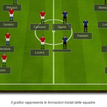
Petrucci
Mama
Santoro
Lo
Cannavò
Sgarbi
Palmieri
Mendola
Lucera
curo
Il grafico rappresenta le formazioni iniziali delle squadre.