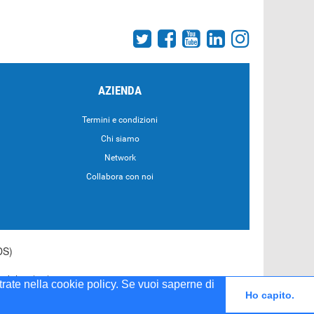
AZIENDA
Termini e condizioni
Chi siamo
Network
Collabora con noi
DS)
55 del 20/04/2001
strate nella cookie policy. Se vuoi saperne di
Ho capito.