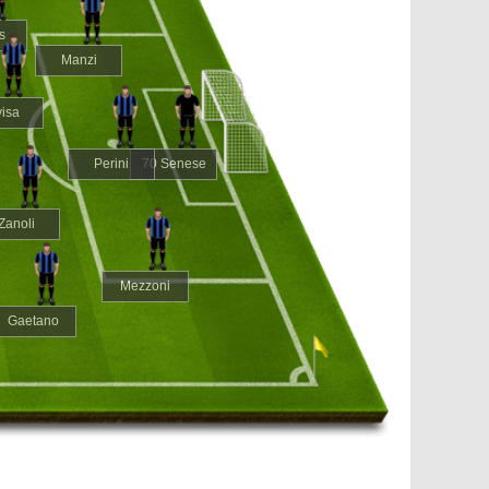
s
Manzi
visa
Perini
70 Senese
Zanoli
Mezzoni
Gaetano