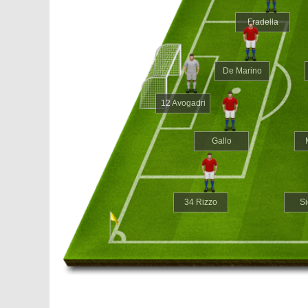
Fradella
De Marino
12 Avogadri
Gallo
34 Rizzo
Si