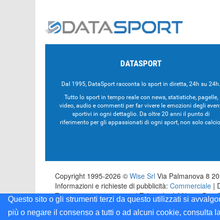
DATASPORT
Dal 1995, DataSport racconta lo sport in diretta, 24h su 24h
Tutto lo sport in tempo reale con news, statistiche, pagelle,
video, audio e commenti per far vivere le emozioni degli even
sportivi in ogni dettaglio. Da oltre 20 anni il punto di
riferimento per gli appassionati di ogni sport, non solo calcio
Copyright 1995-2026 ©
Wise Srl
Via Palmanova 8 201
Informazioni e richieste di pubblicità:
Commerciale
| 
Testata registrata presso il Tribunale di Milano: Dat
Questo sito o gli strumenti terzi da questo utilizzati si avvalg
più o negare il consenso a tutti o ad alcuni cookie, consulta l