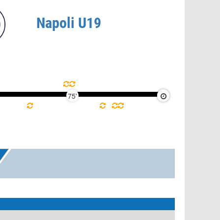
Napoli U19
75'
90'