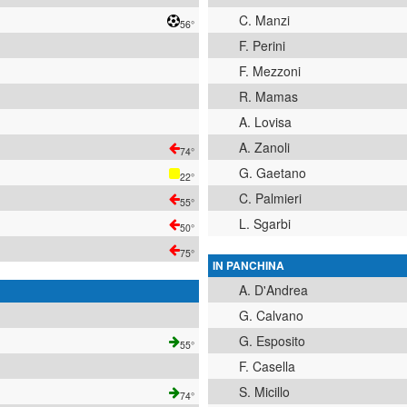
C. Manzi
56°
F. Perini
F. Mezzoni
R. Mamas
A. Lovisa
A. Zanoli
74°
G. Gaetano
22°
C. Palmieri
55°
L. Sgarbi
50°
75°
IN PANCHINA
A. D'Andrea
G. Calvano
G. Esposito
55°
F. Casella
S. Micillo
74°