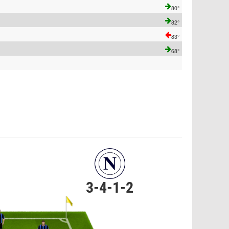
80°
82°
83°
68°
3-4-1-2