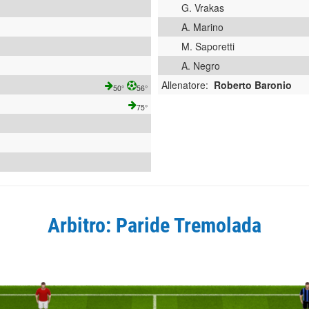
G. Vrakas
A. Marino
M. Saporetti
A. Negro
Allenatore:
Roberto Baronio
50°
56°
75°
Arbitro: Paride Tremolada