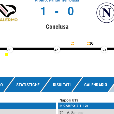
Arbitro: Paride Tremolada
1
-
0
Conclusa
30'
45'
60'
NO
STATISTICHE
RISULTATI
CALENDARIO
Napoli U19
IN CAMPO (3-4-1-2)
70
A. Senese