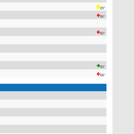
29°
80°
82°
83°
68°