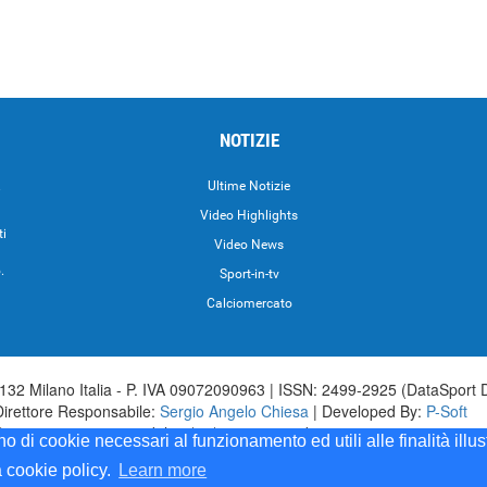
NOTIZIE
.
Ultime Notizie
Video Highlights
ti
Video News
.
Sport-in-tv
Calciomercato
32 Milano Italia - P. IVA 09072090963 | ISSN: 2499-2925 (DataSport 
Direttore Responsabile:
Sergio Angelo Chiesa
| Developed By:
P-Soft
aSport iscrizione n.173 del 30/03/1985 - www.datasport.it iscrizione n.2
ono di cookie necessari al funzionamento ed utili alle finalità illu
a cookie policy.
Learn more