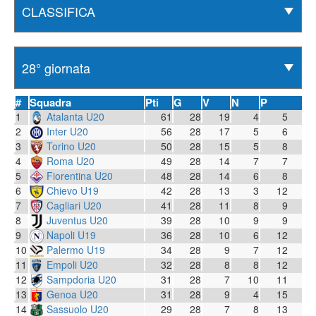
#
Squadra
Pti
G
V
N
P
1
Atalanta U20
61
28
19
4
5
2
Inter U20
56
28
17
5
6
3
Torino U20
50
28
15
5
8
4
Roma U20
49
28
14
7
7
5
Fiorentina U20
48
28
14
6
8
6
Chievo U19
42
28
13
3
12
7
Cagliari U20
41
28
11
8
9
8
Juventus U20
39
28
10
9
9
9
Napoli U19
36
28
10
6
12
10
Palermo U19
34
28
9
7
12
11
Empoli U20
32
28
8
8
12
12
Sampdoria U20
31
28
7
10
11
13
Genoa U20
31
28
9
4
15
14
Sassuolo U20
29
28
7
8
13