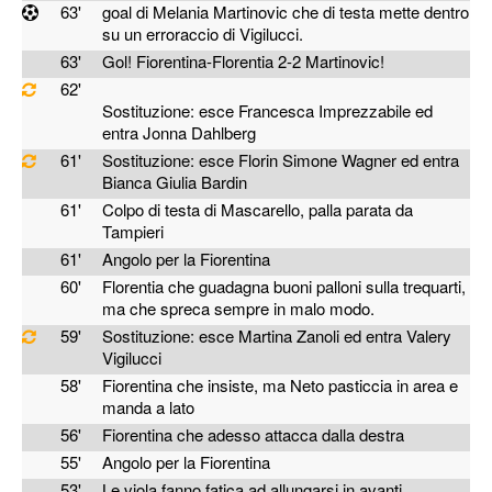
63'
goal di Melania Martinovic che di testa mette dentro
su un erroraccio di Vigilucci.
63'
Gol! Fiorentina-Florentia 2-2 Martinovic!
62'
Sostituzione: esce Francesca Imprezzabile ed
entra Jonna Dahlberg
61'
Sostituzione: esce Florin Simone Wagner ed entra
Bianca Giulia Bardin
61'
Colpo di testa di Mascarello, palla parata da
Tampieri
61'
Angolo per la Fiorentina
60'
Florentia che guadagna buoni palloni sulla trequarti,
ma che spreca sempre in malo modo.
59'
Sostituzione: esce Martina Zanoli ed entra Valery
Vigilucci
58'
Fiorentina che insiste, ma Neto pasticcia in area e
manda a lato
56'
Fiorentina che adesso attacca dalla destra
55'
Angolo per la Fiorentina
53'
Le viola fanno fatica ad allungarsi in avanti