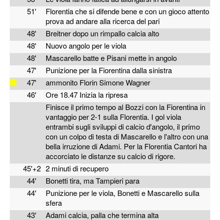
51'
Florentia che si difende bene e con un gioco attento
prova ad andare alla ricerca del pari
48'
Breitner dopo un rimpallo calcia alto
48'
Nuovo angolo per le viola
48'
Mascarello batte e Pisani mette in angolo
47'
Punizione per la Fiorentina dalla sinistra
47'
ammonito Florin Simone Wagner
46'
Ore 18.47 Inizia la ripresa
Finisce il primo tempo al Bozzi con la Fiorentina in
vantaggio per 2-1 sulla Florentia. I gol viola
entrambi sugli sviluppi di calcio d'angolo, il primo
con un colpo di testa di Mascarello e l'altro con una
bella irruzione di Adami. Per la Florentia Cantori ha
accorciato le distanze su calcio di rigore.
45'+2
2 minuti di recupero
44'
Bonetti tira, ma Tampieri para
44'
Punizione per le viola, Bonetti e Mascarello sulla
sfera
43'
Adami calcia, palla che termina alta