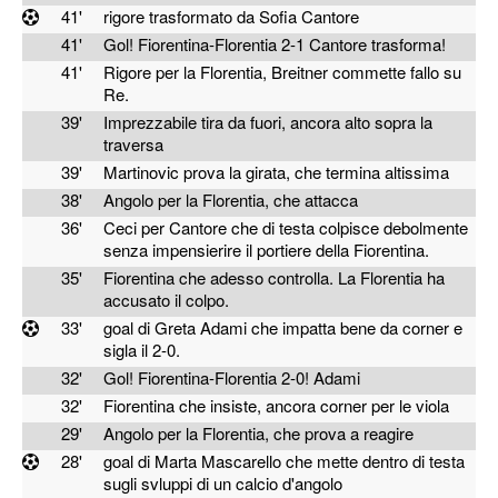
41'
rigore trasformato da Sofia Cantore
41'
Gol! Fiorentina-Florentia 2-1 Cantore trasforma!
41'
Rigore per la Florentia, Breitner commette fallo su
Re.
39'
Imprezzabile tira da fuori, ancora alto sopra la
traversa
39'
Martinovic prova la girata, che termina altissima
38'
Angolo per la Florentia, che attacca
36'
Ceci per Cantore che di testa colpisce debolmente
senza impensierire il portiere della Fiorentina.
35'
Fiorentina che adesso controlla. La Florentia ha
accusato il colpo.
33'
goal di Greta Adami che impatta bene da corner e
sigla il 2-0.
32'
Gol! Fiorentina-Florentia 2-0! Adami
32'
Fiorentina che insiste, ancora corner per le viola
29'
Angolo per la Florentia, che prova a reagire
28'
goal di Marta Mascarello che mette dentro di testa
sugli svluppi di un calcio d'angolo