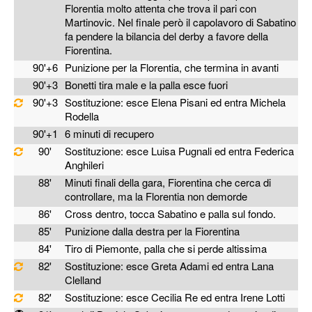
Florentia molto attenta che trova il pari con
Martinovic. Nel finale però il capolavoro di Sabatino
fa pendere la bilancia del derby a favore della
Fiorentina.
90'+6
Punizione per la Florentia, che termina in avanti
90'+3
Bonetti tira male e la palla esce fuori
90'+3
Sostituzione: esce Elena Pisani ed entra Michela
Rodella
90'+1
6 minuti di recupero
90'
Sostituzione: esce Luisa Pugnali ed entra Federica
Anghileri
88'
Minuti finali della gara, Fiorentina che cerca di
controllare, ma la Florentia non demorde
86'
Cross dentro, tocca Sabatino e palla sul fondo.
85'
Punizione dalla destra per la Fiorentina
84'
Tiro di Piemonte, palla che si perde altissima
82'
Sostituzione: esce Greta Adami ed entra Lana
Clelland
82'
Sostituzione: esce Cecilia Re ed entra Irene Lotti