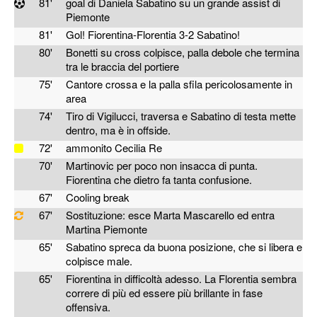
81'
goal di Daniela Sabatino su un grande assist di
Piemonte
81'
Gol! Fiorentina-Florentia 3-2 Sabatino!
80'
Bonetti su cross colpisce, palla debole che termina
tra le braccia del portiere
75'
Cantore crossa e la palla sfila pericolosamente in
area
74'
Tiro di Vigilucci, traversa e Sabatino di testa mette
dentro, ma è in offside.
72'
ammonito Cecilia Re
70'
Martinovic per poco non insacca di punta.
Fiorentina che dietro fa tanta confusione.
67'
Cooling break
67'
Sostituzione: esce Marta Mascarello ed entra
Martina Piemonte
65'
Sabatino spreca da buona posizione, che si libera e
colpisce male.
65'
Fiorentina in difficoltà adesso. La Florentia sembra
correre di più ed essere più brillante in fase
offensiva.