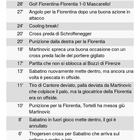
28'
Gol! Fiorentina-Florentia 1-0 Mascarello!
27'
Angolo per la Fiorentina dopo una buona azione in
attacco
24'
Cooling break!
20'
Cross preda di Schroffenegger
20'
Punizione dalla destra per la Florentia
18'
Martinovic spreca una buona occasione con un
cross preda facile del portiere gigliato
17'
Partita che non si sblocca al Bozzi di Firenze
13'
Sabatino nuovamente mette dentro, ma ancora una
volta è pescata in offside.
11'
Tiro di Cantore deviato, palla deviata da Martinovic
che colpisce il palo, ma la giocatrice della Florentia
era on offside.
10'
Punizione per la Florentia, Tortelli ha mesos giù
Martinovic
8'
Sabatino in fuori gioco mette dentro, il gol è
annullato
6'
Thogersen cross per Sabatino che arriva sul
pallone e mette a lato