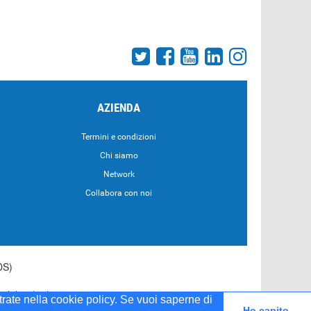
AZIENDA
Termini e condizioni
Chi siamo
Network
Collabora con noi
DS)
55 del 20/04/2001
strate nella cookie policy. Se vuoi saperne di
Ho capito.