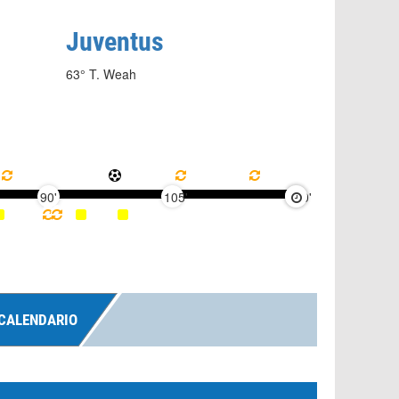
Juventus
63° T. Weah
90'
105'
120'
CALENDARIO