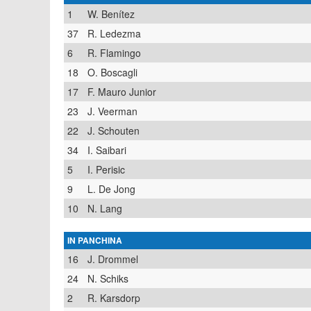
1
W. Benítez
37
R. Ledezma
6
R. Flamingo
18
O. Boscagli
17
F. Mauro Junior
23
J. Veerman
22
J. Schouten
34
I. Saibari
5
I. Perisic
9
L. De Jong
10
N. Lang
IN PANCHINA
16
J. Drommel
24
N. Schiks
2
R. Karsdorp