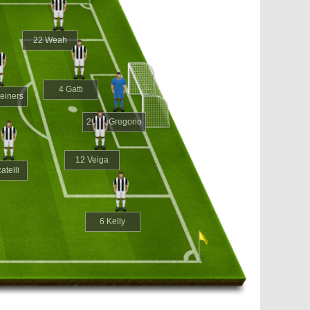
22 Weah
4 Gatti
einers
29 Di Gregorio
12 Veiga
atelli
6 Kelly