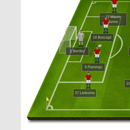
17 Mauro
Junior
18 Boscagli
1 Benítez
6 Flamingo
2
37 Ledezma