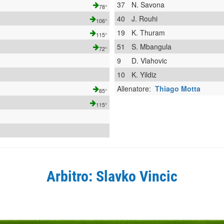
37
N. Savona
78°
40
J. Rouhi
106°
19
K. Thuram
115°
51
S. Mbangula
72°
9
D. Vlahovic
10
K. Yildiz
Allenatore:
Thiago Motta
85°
115°
Arbitro: Slavko Vincic