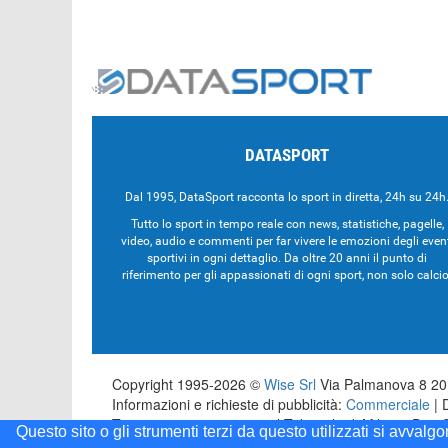
DATASPORT
Dal 1995, DataSport racconta lo sport in diretta, 24h su 24h
Tutto lo sport in tempo reale con news, statistiche, pagelle,
video, audio e commenti per far vivere le emozioni degli even
sportivi in ogni dettaglio. Da oltre 20 anni il punto di
riferimento per gli appassionati di ogni sport, non solo calcio
Copyright 1995-2026 ©
Wise Srl
Via Palmanova 8 201
Informazioni e richieste di pubblicità:
Commerciale
| 
Testata registrata presso il Tribunale di Milano: Dat
Questo sito o gli strumenti terzi da questo utilizzati si avvalg