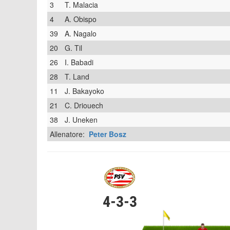
3
T. Malacia
4
A. Obispo
39
A. Nagalo
20
G. Til
26
I. Babadi
28
T. Land
11
J. Bakayoko
21
C. Driouech
38
J. Uneken
Allenatore:
Peter Bosz
4-3-3