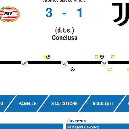
Arbitro: Slavko Vincic
3
-
1
(d.t.s.)
Conclusa
45'
60'
75'
NO
PAGELLE
STATISTICHE
RISULTATI
Juventus
IN CAMPO (4-2-3-1)