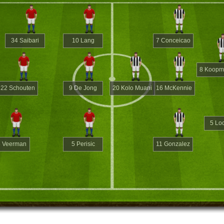
34 Saibari
10 Lang
7 Conceicao
8 Koopm
22 Schouten
9 De Jong
20 Kolo Muani
16 McKennie
5 Loc
3 Veerman
5 Perisic
11 Gonzalez