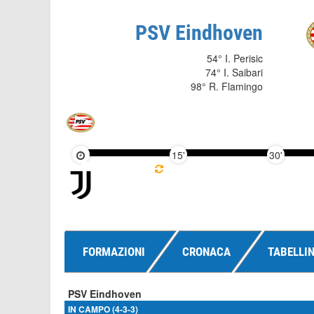
PSV Eindhoven
54° I. Perisic
74° I. Saibari
98° R. Flamingo
15'
30'
FORMAZIONI
CRONACA
TABELLI
PSV Eindhoven
IN CAMPO (4-3-3)