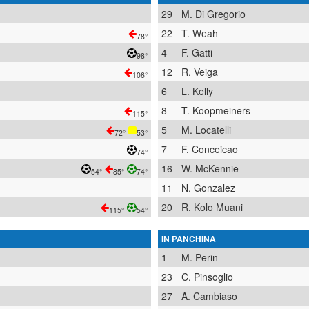
29
M. Di Gregorio
22
T. Weah
78°
4
F. Gatti
98°
12
R. Veiga
106°
6
L. Kelly
8
T. Koopmeiners
115°
5
M. Locatelli
72°
53°
7
F. Conceicao
74°
16
W. McKennie
54°
85°
74°
11
N. Gonzalez
20
R. Kolo Muani
115°
54°
IN PANCHINA
1
M. Perin
23
C. Pinsoglio
27
A. Cambiaso