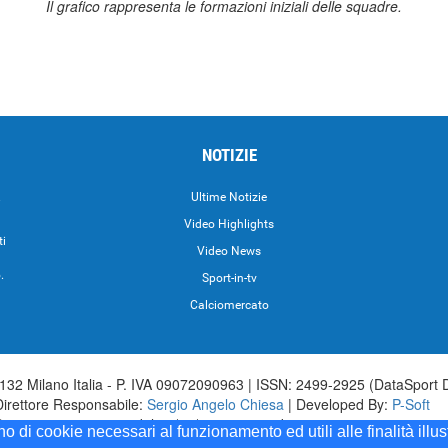
Il grafico rappresenta le formazioni iniziali delle squadre.
NOTIZIE
.
Ultime Notizie
Video Highlights
ti
Video News
.
Sport-in-tv
Calciomercato
32 Milano Italia - P. IVA 09072090963 | ISSN: 2499-2925 (DataSport 
Direttore Responsabile:
Sergio Angelo Chiesa
| Developed By:
P-Soft
aSport iscrizione n.173 del 30/03/1985 - www.datasport.it iscrizione n.2
ono di cookie necessari al funzionamento ed utili alle finalità illu