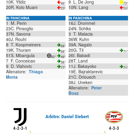
10
K. Yildiz
9
L. De Jong
46°
73°
20
R. Kolo Muani
10
N. Lang
77°
71°
IN PANCHINA
IN PANCHINA
1
M. Perin
16
J. Drommel
23
C. Pinsoglio
24
N. Schiks
37
N. Savona
3
T. Malacia
40
J. Rouhi
36
W. Kuhn
8
T. Koopmeiners
39
A. Nagalo
68°
19
K. Thuram
20
G. Til
68°
71°
51
S. Mbangula
26
I. Babadi
82°
46°
7
F. Conceicao
28
T. Land
58°
9
D. Vlahovic
11
J. Bakayoko
77°
71°
Allenatore:
Thiago
19
E. Bajraktarevic
Motta
21
C. Driouech
38
J. Uneken
Allenatore:
Peter
Bosz
Arbitro: Daniel Siebert
4-2-3-1
4-3-3