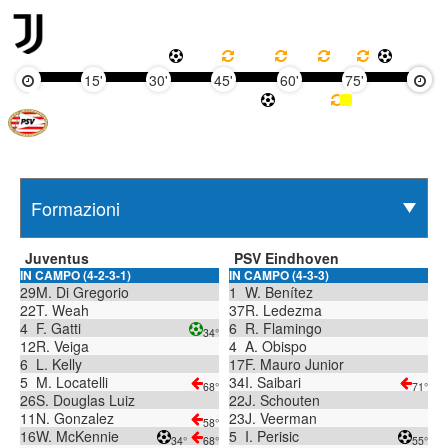
15'
30'
45'
60'
75'
90'
Juventus
PSV Eindhoven
IN CAMPO (4-2-3-1)
IN CAMPO (4-3-3)
29
M. Di Gregorio
1
W. Benítez
22
T. Weah
37
R. Ledezma
4
F. Gatti
6
R. Flamingo
34°
12
R. Veiga
4
A. Obispo
6
L. Kelly
17
F. Mauro Junior
5
M. Locatelli
34
I. Saibari
68°
71°
26
S. Douglas Luiz
22
J. Schouten
11
N. Gonzalez
23
J. Veerman
58°
16
W. McKennie
5
I. Perisic
34°
68°
55°