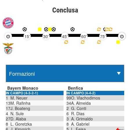
Conclusa
15'
30'
45'
60'
75'
90'
Bayern Monaco
Benfica
IN CAMPO (4-3-2-1)
IN CAMPO (4-4-2)
1
M. Neuer
99
O. Vlachodimos
13
M. Rafinha
34
A. Almeida
17
J. Boateng
2
G. Conti
4
N. Sule
6
R. Dias
27
D. Alaba
3
A. Grimaldo
8
L. Goretzka
8
A. Gabriel
6
J. Kimmich
5
L. Fejsa