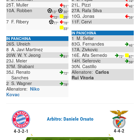
72°
25
T. Muller
21
L. Pizzi
81°
46°
10
A. Robben
27
A. Rafa Silva
13°
30°
10
G. Jonas
72°
25°
59°
7
F. Ribery
11
F. Cervi
77°
78°
33°
IN PANCHINA
1
M. Svilar
IN PANCHINA
26
S. Ulreich
83
G. Fernandes
46°
8
A. Javi Martinez
17
A. Zivkovic
20
W. W. Y. Jeong
16
E. Alfa Semedo
81°
72°
87°
23
J. Meier
14
H. Seferovic
59°
37
M. Shabani
30
N. Castillo
35
J. Renato
Allenatore:
Carlos
72°
Sanches
Rui Vitoria
2
S. Wagner
78°
Allenatore:
Niko
Kovac
Arbitro: Daniele Orsato
4-4-2
4-3-2-1