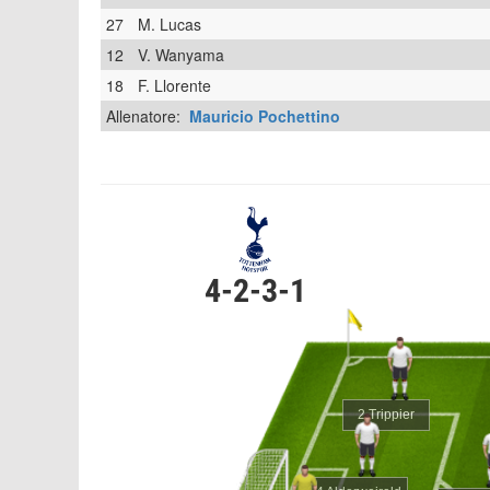
27
M. Lucas
12
V. Wanyama
18
F. Llorente
Allenatore:
Mauricio Pochettino
4-2-3-1
2 Trippier