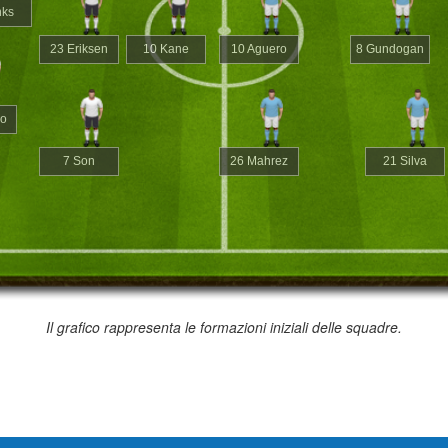
nks
23 Eriksen
10 Kane
10 Aguero
8 Gundogan
ko
7 Son
26 Mahrez
21 Silva
Il grafico rappresenta le formazioni iniziali delle squadre.