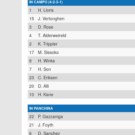
IN CAMPO (4-2-3-1)
1
H. Lloris
15
J. Vertonghen
3
D. Rose
4
T. Alderweireld
2
K. Trippier
17
M. Sissoko
8
H. Winks
7
H. Son
23
C. Eriksen
20
D. Alli
10
H. Kane
IN PANCHINA
22
P. Gazzaniga
21
J. Foyth
6
D. Sanchez