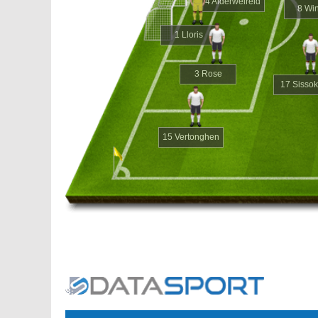
4 Alderweireld
8 Wi
1 Lloris
3 Rose
17 Sisso
15 Vertonghen