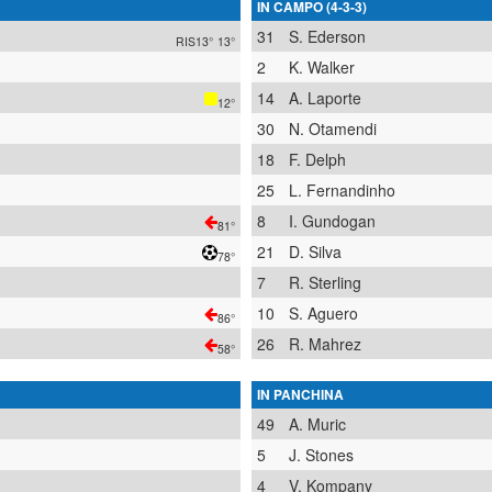
IN CAMPO (4-3-3)
31
S. Ederson
RIS13°
13°
2
K. Walker
14
A. Laporte
12°
30
N. Otamendi
18
F. Delph
25
L. Fernandinho
8
I. Gundogan
81°
21
D. Silva
78°
7
R. Sterling
10
S. Aguero
86°
26
R. Mahrez
58°
IN PANCHINA
49
A. Muric
5
J. Stones
4
V. Kompany