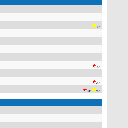
28°
89°
70°
88°
59°