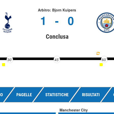
Arbitro: Bjorn Kuipers
1
-
0
Conclusa
30'
45'
60'
NO
PAGELLE
STATISTICHE
RISULTATI
Manchester City