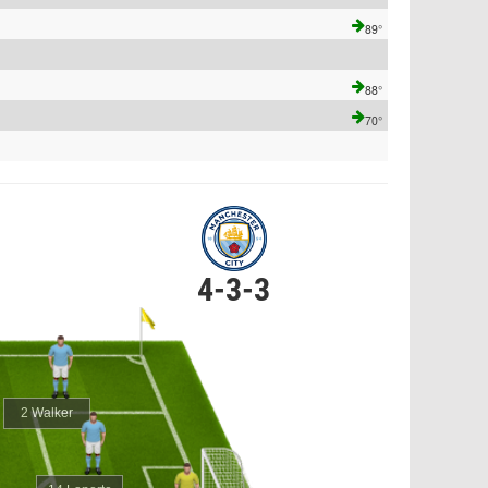
89°
88°
70°
4-3-3
2 Walker