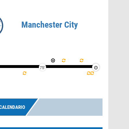
Manchester City
75'
90'
CALENDARIO