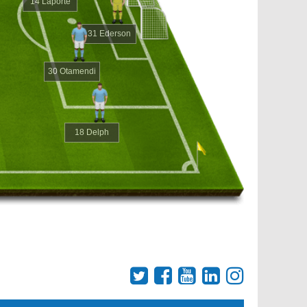
14 Laporte
31 Ederson
30 Otamendi
18 Delph