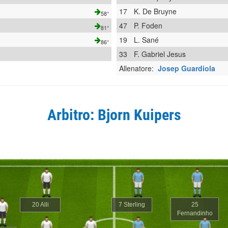
17
K. De Bruyne
58°
47
P. Foden
81°
19
L. Sané
86°
33
F. Gabriel Jesus
Allenatore:
Josep Guardiola
Arbitro: Bjorn Kuipers
20 Alli
7 Sterling
25
Fernandinho