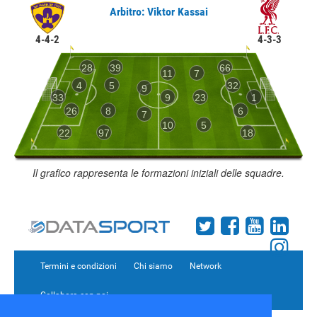
Arbitro: Viktor Kassai
4-4-2
4-3-3
28
39
66
11
7
4
5
32
9
33
9
23
1
26
8
6
7
10
5
22
97
18
Il grafico rappresenta le formazioni iniziali delle squadre.
Termini e condizioni
Chi siamo
Network
Collabora con noi