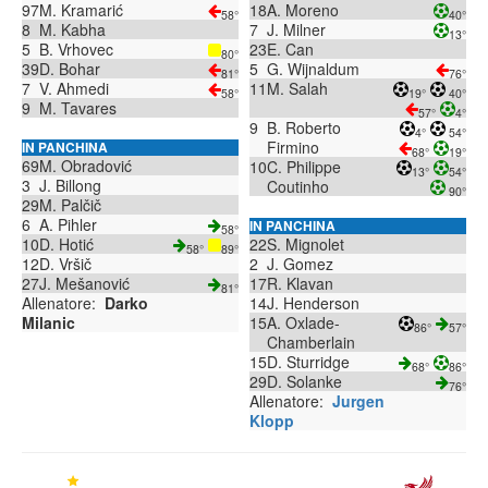
97
M. Kramarić
18
A. Moreno
58°
40°
8
M. Kabha
7
J. Milner
13°
5
B. Vrhovec
23
E. Can
80°
39
D. Bohar
5
G. Wijnaldum
81°
76°
7
V. Ahmedi
11
M. Salah
58°
19°
40°
9
M. Tavares
57°
4°
9
B. Roberto
4°
54°
Firmino
IN PANCHINA
68°
19°
69
M. Obradović
10
C. Philippe
13°
54°
3
J. Billong
Coutinho
90°
29
M. Palčič
6
A. Pihler
IN PANCHINA
58°
10
D. Hotić
22
S. Mignolet
58°
89°
12
D. Vršič
2
J. Gomez
27
J. Mešanović
17
R. Klavan
81°
Allenatore:
Darko
14
J. Henderson
Milanic
15
A. Oxlade-
86°
57°
Chamberlain
15
D. Sturridge
68°
86°
29
D. Solanke
76°
Allenatore:
Jurgen
Klopp