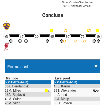
86° A. Oxlade-Chamberlain
90° T. Alexander-Arnold
Conclusa
15'
30'
45'
60'
75'
90'
Maribor
Liverpool
IN CAMPO (4-4-2)
IN CAMPO (4-3-3)
33
J. Handanovič
1
L. Karius
22
M. Milec
66
T. Alexander-
44°
90°
26
A. Rajčevič
Arnold
4
M. Šuler
32
J. Matip
28
M. Viler
6
D. Lovren