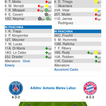
8
T. Motta
6
D. Thiago
86°
61°
6
M. Verratti
Alcantara
89°
73°
7
K. Mbappé
23
A. Vidal
79°
31°
45°
9
E. Cavani
25
T. Muller
31°
69°
10
D. Neymar
11
D. James
63°
2°
46°
Rodriguez
IN PANCHINA
1
K. Trapp
IN PANCHINA
3
P. Kimpembe
36
C. Fruchtl
12
T. Meunier
5
M. Hummels
7
M. Lucas
13
M. Rafinha
11
A. Di Maria
7
F. Ribery
79°
18
G. Lo Celso
19
S. Rudy
86°
46°
78°
23
J. Draxler
10
A. Robben
89°
69°
Allenatore:
Unai
11
K. Coman
46°
Emery
Allenatore:
Ancelotti Carlo
Arbitro: Antonio Mateu Lahoz
4-3-3
4-3-3