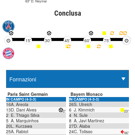
63° D. Neymar
Conclusa
15'
30'
45'
60'
75'
90'
Paris Saint Germain
Bayern Monaco
IN CAMPO (4-3-3)
IN CAMPO (4-3-3)
16
A. Areola
26
S. Ulreich
13
D. Dani Alves
6
J. Kimmich
2°
23°
2
E. Thiago Silva
4
N. Sule
5
A. Marquinhos
8
A. Javi Martinez
20
L. Kurzawa
27
D. Alaba
25
A. Rabiot
24
C. Tolisso
46°