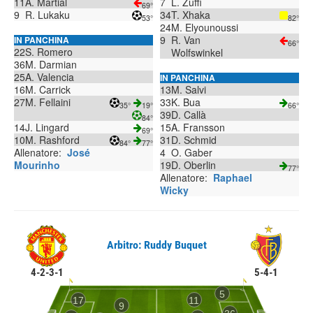
11
A. Martial
7
L. Zuffi
69°
9
R. Lukaku
34
T. Xhaka
53°
82°
24
M. Elyounoussi
9
R. Van
IN PANCHINA
66°
22
S. Romero
Wolfswinkel
36
M. Darmian
25
A. Valencia
IN PANCHINA
16
M. Carrick
13
M. Salvi
27
M. Fellaini
33
K. Bua
35°
19°
66°
39
D. Callà
84°
14
J. Lingard
15
A. Fransson
69°
10
M. Rashford
31
D. Schmid
84°
77°
Allenatore:
José
4
O. Gaber
Mourinho
19
D. Oberlin
77°
Allenatore:
Raphael
Wicky
Arbitro: Ruddy Buquet
4-2-3-1
5-4-1
5
17
11
9