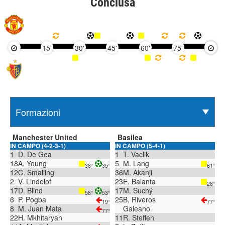
Conclusa
15'
30'
45'
60'
75'
90'
Manchester United
Basilea
IN CAMPO (4-2-3-1)
IN CAMPO (5-4-1)
1
D. De Gea
1
T. Vaclik
18
A. Young
5
M. Lang
38°
35°
61°
12
C. Smalling
36
M. Akanji
2
V. Lindelof
23
E. Balanta
28°
17
D. Blind
17
M. Suchý
58°
53°
6
P. Pogba
25
B. Riveros
19°
77°
8
M. Juan Mata
Galeano
77°
22
H. Mkhitaryan
11
R. Steffen