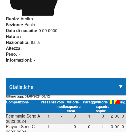
Ruolo:
Arbitro
Sezione:
Paola
Data di nascita:
0 00 0000
Nato a :
Nazionalità:
Italia
Altezza:
-
Peso:
-
Informazioni:
-
Ultimo agg. 01/06/2024 00:12
Competizione
Presenze
Voto
Vittorie
Pareggi
Vittorie
Rig.
medio
squadra
squadra
casa
ospite
Femminile Serie A
1
-
0
1
0
2
0
0
0
2023-2024
Playout Serie C
1
-
0
0
1
0
0
0
0
2023-2024