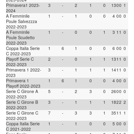
Primavera1 2023-
3
-
2
1
0
13
0
0
1
2024
A Femminile
1
-
1
0
0
4
0
0
0
Poule Salvezzza
2022-2023
A Femminile
1
-
0
0
1
3
1
1
0
Poule Scudetto
2022-2023
Coppa Italia Serie
1
6
1
0
0
6
0
0
0
C 2022-2023
Playoff Serie C
2
-
0
1
1
13
1
1
0
2022-2023
Primavera 1 2022-
3
-
1
1
1
14
1
1
0
2023
Primavera 1
1
6
1
0
0
4
0
0
0
Playoff 2022-2023
Serie C Girone A
5
-
2
3
0
26
0
0
0
2022-2023
Serie C Girone B
3
-
1
1
1
18
2
2
2
2022-2023
Serie C Girone C
7
-
3
3
1
35
1
1
1
2022-2023
Coppa Italia Serie
1
-
1
0
0
5
0
0
0
C 2021-2022