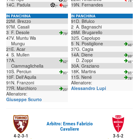
30°
78°
14
C. Padula
19
N. Fernandes
7°
62°
IN PANCHINA
IN PANCHINA
22
M. Brezzo
91
D. Bifulco
97
M. Casali
2
A. Bagnaschi
3
F. Desole
28
M. Brugarello
79°
47
V. Muntu Wa
32
S. Capolupo
Mungu
5
N. Postiglione
46°
21
E. Acar
37
G. Cagia
4
S. Mullen
14
A. Diene
69°
17
A.
D. Zoppi
62°
46°
Ciammaglichella
30
A. Graziano
10
S. Perciun
18
K. Martins
80°
85°
10
F. Dell'Aquila
11
S. Nené
78°
91
N. Franzoni
Allenatore:
77
R. Marchioro
Alessandro Lupi
20°
Allenatore:
Giuseppe Scurto
Arbitro: Ermes Fabrizio
Cavaliere
4-2-3-1
3-5-2