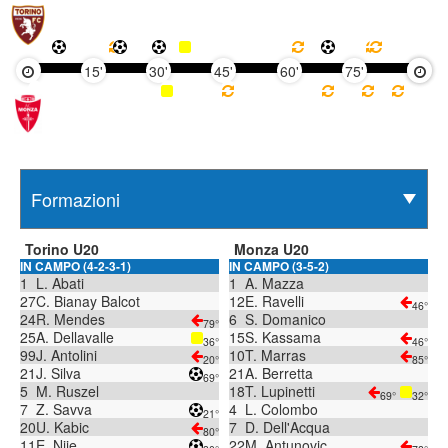
15'
30'
45'
60'
75'
90'
Torino U20
Monza U20
IN CAMPO (4-2-3-1)
IN CAMPO (3-5-2)
1
L. Abati
1
A. Mazza
27
C. Bianay Balcot
12
E. Ravelli
46°
24
R. Mendes
6
S. Domanico
79°
25
A. Dellavalle
15
S. Kassama
36°
46°
99
J. Antolini
10
T. Marras
20°
85°
21
J. Silva
21
A. Berretta
69°
5
M. Ruszel
18
T. Lupinetti
69°
32°
7
Z. Savva
4
L. Colombo
21°
20
U. Kabic
7
D. Dell'Acqua
80°
11
E. Njie
22
M. Antunovic