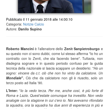
Pubblicato il 11 gennaio 2018 alle 14:00:10
Categoria:
Notizie Calcio
Autore:
Danilo Supino
Roberto Mancini
è l'allenatore dello
Zenit Sanpietroburgo
e
su questo non ci sono dubbi, come lui stesso afferma "Io ho un
contratto con lo Zenit, che sta facendo bene". Tuttavia, non
disdegna sognare e in questo periodo confuso per la guida
tecnica della nazionale si lascia scappare un desiderio: "
Ho un
sogno: vincere da c.t. ciò che non ho vinto da calciatore. Un
Mondiale
".
Ciò che da calciatore non gli è riuscito, solo un
terzo posto ad Italia '90.
L'Inter:
"
Io la vedo terza. Per me, anche così, è più forte di
Roma e Lazio. Quest'estate comunque ha investito. Non vedo
analogie con la stagione in cui c'ero io. Noi avevamo rifondato
la squadra, ora la squadra ha due anni di esperienza in più e