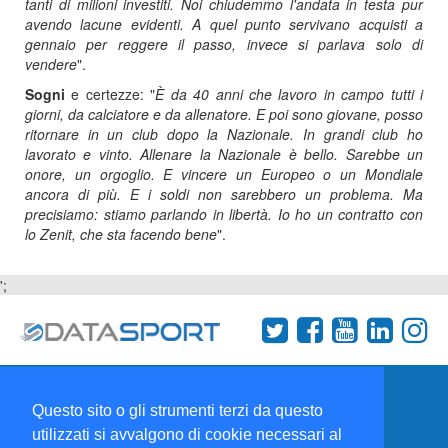
tanti di milioni investiti. Noi chiudemmo l'andata in testa pur
avendo lacune evidenti. A quel punto servivano acquisti a
gennaio per reggere il passo, invece si parlava solo di
vendere
".
Sogni
e certezze: "
È da 40 anni che lavoro in campo tutti i
giorni, da calciatore e da allenatore. E poi sono giovane, posso
ritornare in un club dopo la Nazionale. In grandi club ho
lavorato e vinto. Allenare la Nazionale è bello. Sarebbe un
onore, un orgoglio. E vincere un Europeo o un Mondiale
ancora di più. E i soldi non sarebbero un problema. Ma
precisiamo: stiamo parlando in libertà. Io ho un contratto con
lo Zenit, che sta facendo bene
".
';
Termini e condizioni
Chi siamo
Network
Questo sito o gli strumenti terzi da questo
Collabora con noi
utilizzati si avvalgono di cookie necessari al