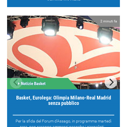
2 minuti fa
Notizie Basket
Basket, Eurolega: Olimpia Milano-Real Madrid
senza pubblico
Per la sfida del Forum d'Assago, in programma martedì
sera, non saranno ammessi neanche i giornalisti....