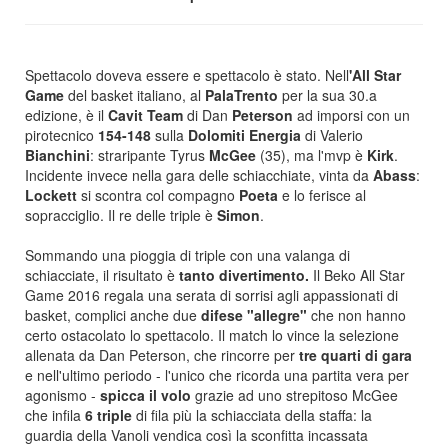
Spettacolo doveva essere e spettacolo è stato. Nell
'All Star
Game
del basket italiano, al
PalaTrento
per la sua 30.a
edizione, è il
Cavit Team
di Dan
Peterson
ad imporsi con un
pirotecnico
154-148
sulla
Dolomiti Energia
di Valerio
Bianchini
: straripante Tyrus
McGee
(35), ma l'mvp è
Kirk
.
Incidente invece nella gara delle schiacchiate, vinta da
Abass
:
Lockett
si scontra col compagno
Poeta
e lo ferisce al
sopracciglio. Il re delle triple è
Simon
.
Sommando una pioggia di triple con una valanga di
schiacciate, il risultato è
tanto divertimento.
Il Beko All Star
Game 2016 regala una serata di sorrisi agli appassionati di
basket, complici anche due
difese "allegre"
che non hanno
certo ostacolato lo spettacolo. Il match lo vince la selezione
allenata da Dan Peterson, che rincorre per
tre quarti di gara
e nell'ultimo periodo - l'unico che ricorda una partita vera per
agonismo -
spicca il volo
grazie ad uno strepitoso McGee
che infila
6 triple
di fila più la schiacciata della staffa: la
guardia della Vanoli vendica così la sconfitta incassata