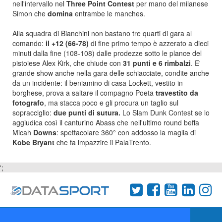
nell'intervallo nel
Three Point Contest
per mano del milanese
Simon che
domina
entrambe le manches.
Alla squadra di Bianchini non bastano tre quarti di gara al
comando:
il +12 (66-78)
di fine primo tempo è azzerato a dieci
minuti dalla fine (108-108) dalle prodezze sotto le plance del
pistoiese Alex Kirk, che chiude con
31 punti e 6 rimbalzi
. E'
grande show anche nella gara delle schiacciate, condite anche
da un incidente: il beniamino di casa Lockett, vestito in
borghese, prova a saltare il compagno Poeta
travestito da
fotografo
, ma stacca poco e gli procura un taglio sul
sopracciglio:
due punti di sutura.
Lo Slam Dunk Contest se lo
aggiudica così il canturino Abass che nell'ultimo round beffa
Micah
Downs
: spettacolare 360° con addosso la maglia di
Kobe Bryant
che fa impazzire il PalaTrento.
';
Termini e condizioni
Chi siamo
Network