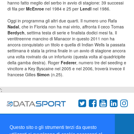
hanno fatto meglio del serbo in avvio di stagione: 39 successi
di fila per
McEnroe
nel 1984 e 25 per
Lendl
nel 1986.
Oggi in programma gli altri due quarti. Il numero uno Rafa
Nadal
, che in Florida non ha mai vinto, affronta il ceco Tomas
Berdych
, settima testa di serie e finalista dodici mesi fa. Il
ventitreenne mancino di Manacor in questo 2011 non ha
ancora conquistato un titolo e quella di Indian Wells la passata
settimana è stata la prima finale in un avvio di stagione ancora
una volta rovinato da un infortunio (questa volta al quadricipite
della gamba destra). Roger
Federer
, numero tre del seeding e
vincitore a Key Byscaine nel 2005 e nel 2006, troverà invece il
francese Gilles
Simon
(n.25).
';
Termini e condizioni
Chi siamo
Network
Questo sito o gli strumenti terzi da questo
Collabora con noi