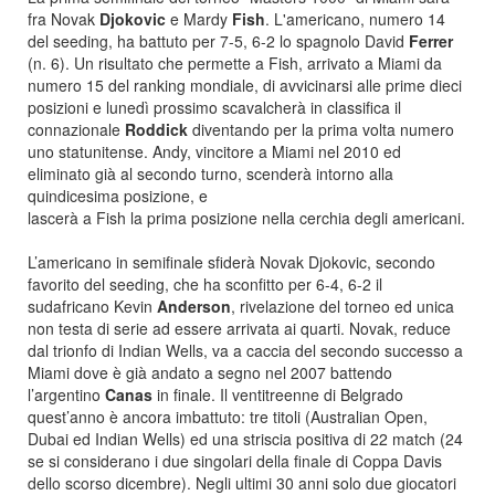
fra Novak
Djokovic
e Mardy
Fish
. L'americano, numero 14
del seeding, ha battuto per 7-5, 6-2 lo spagnolo David
Ferrer
(n. 6). Un risultato che permette a Fish, arrivato a Miami da
numero 15 del ranking mondiale, di avvicinarsi alle prime dieci
posizioni e lunedì prossimo scavalcherà in classifica il
connazionale
Roddick
diventando per la prima volta numero
uno statunitense. Andy, vincitore a Miami nel 2010 ed
eliminato già al secondo turno, scenderà intorno alla
quindicesima posizione, e
lascerà a Fish la prima posizione nella cerchia degli americani.
L’americano in semifinale sfiderà Novak Djokovic, secondo
favorito del seeding, che ha sconfitto per 6-4, 6-2 il
sudafricano Kevin
Anderson
, rivelazione del torneo ed unica
non testa di serie ad essere arrivata ai quarti. Novak, reduce
dal trionfo di Indian Wells, va a caccia del secondo successo a
Miami dove è già andato a segno nel 2007 battendo
l’argentino
Canas
in finale. Il ventitreenne di Belgrado
quest’anno è ancora imbattuto: tre titoli (Australian Open,
Dubai ed Indian Wells) ed una striscia positiva di 22 match (24
se si considerano i due singolari della finale di Coppa Davis
dello scorso dicembre). Negli ultimi 30 anni solo due giocatori