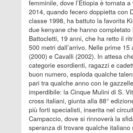
femminile, dove l’Etiopia è tornata 
2014, quando fecero doppietta con De
classe 1998, ha battuto la favorita K
due kenyane che hanno completato il
Battocletti, 19 anni, che ha retto il r
500 metri dall’arrivo. Nelle prime 15 
(2000) e Cavalli (2002). In attesa che
categorie esordienti, ragazzi e cade
buon numero, esploda qualche talento
pari tra qualche anno con le gazzel
imperdibile: la Cinque Mulini di S. V
cross italiani, giunta alla 88° edizio
più forti specialisti, inserita nel circ
Campaccio, dove si rinnoverà la sfida t
speranza di trovare qualche italiano ne