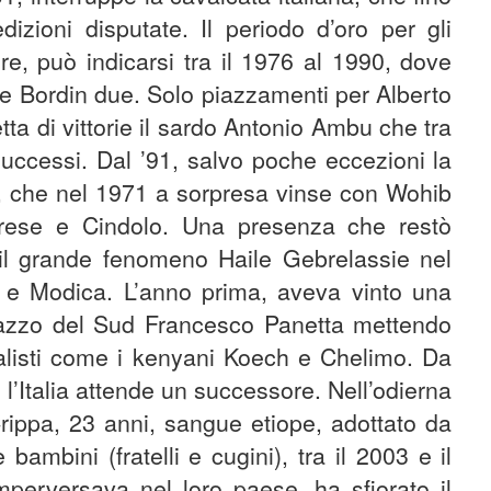
izioni disputate. Il periodo d’oro per gli
re, può indicarsi tra il 1976 al 1990, dove
 e Bordin due. Solo piazzamenti per Alberto
tta di vittorie il sardo Antonio Ambu che tra
successi. Dal ’91, salvo poche eccezioni la
a, che nel 1971 a sorpresa vinse con Wohib
Arese e Cindolo. Una presenza che restò
o il grande fenomeno Haile Gebrelassie nel
a e Modica. L’anno prima, aveva vinto una
ragazzo del Sud Francesco Panetta mettendo
ialisti come i kenyani Koech e Chelimo. Da
l’Italia attende un successore. Nell’odierna
Crippa, 23 anni, sangue etiope, adottato da
ambini (fratelli e cugini), tra il 2003 e il
mperversava nel loro paese, ha sfiorato il