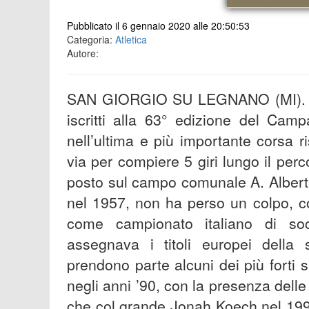
Pubblicato il 6 gennaio 2020 alle 20:50:53
Categoria:
Atletica
Autore:
SAN GIORGIO SU LEGNANO (MI). Pront
iscritti alla 63° edizione del Camp
nell’ultima e più importante corsa r
via per compiere 5 giri lungo il per
posto sul campo comunale A. Alberti 
nel 1957, non ha perso un colpo, c
come campionato italiano di so
assegnava i titoli europei della 
prendono parte alcuni dei più forti s
negli anni ’90, con la presenza delle
che col grande Jonah Koech nel 1991,