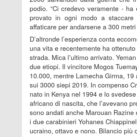
podio. “Ci credevo veramente - ha 
provato in ogni modo a staccare 
affaticare per andarsene a 300 metri 
D’altronde l’esperienza conta eccome
una vita e recentemente ha ottenuto 
strada. Mica l’ultimo arrivato. Yema
due etiopi. Il vincitore Mogos Tuemay
10.000, mentre Lamecha Girma, 19 ann
sui 3000 siepi 2019. In compenso Cr
nato in Kenya nel 1994 e lo svedese d
africano di nascita, che l’avevano p
sono andati anche Marouan Razine de
i due carabinieri Yohanes Chiappinel
ucraino, ottavo e nono. Bilancio più 