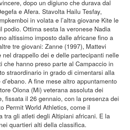
a vincere, dopo un digiuno che durava dal
gefa e Afera. Stavolta Hailu Tesfay,
impkemboi in volata e l’altra giovane Kite le
 podio. Ottima sesta la veronese Nadia
itmo altissimo imposto dalle africane fino a
altre tre giovani: Zanne (1997), Mattevi
 nel drappello dei e delle partecipanti nelle
tti che hanno preso parte al Campaccio in
 straordinario in grado di cimentarsi alla
le d’ebano. A fine mese altro appuntamento
ittore Olona (Mi) veterana assoluta dei
ne, fissata il 26 gennaio, con la presenza dei
uito Permit World Athletics, come il
ra gli atleti degli Altipiani africani. E la
i quartieri alti della classifica.