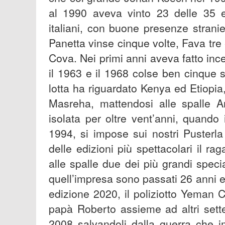
al 1990 aveva vinto 23 delle 35 ed
italiani, con buone presenze stranie
Panetta vinse cinque volte, Fava tre
Cova. Nei primi anni aveva fatto ince
il 1963 e il 1968 colse ben cinque 
lotta ha riguardato Kenya ed Etiopi
Masreha, mattendosi alle spalle 
isolata per oltre vent’anni, quand
1994, si impose sui nostri Pusterl
delle edizioni più spettacolari il 
alle spalle due dei più grandi spec
quell’impresa sono passati 26 anni e 
edizione 2020, il poliziotto Yeman 
papà Roberto assieme ad altri sette b
2008 salvandoli dalla guerra che i