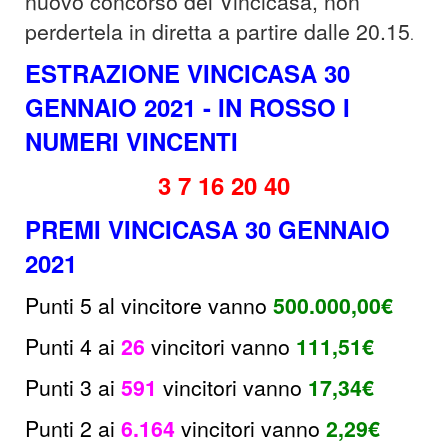
nuovo concorso del Vincicasa, non
perdertela in diretta a partire dalle 20.15
.
ESTRAZIONE VINCICASA 30
GENNAIO 2021 - IN ROSSO I
NUMERI VINCENTI
3 7 16 20 40
PREMI VINCICASA 30 GENNAIO
2021
Punti 5 al vincitore vanno
500.000,00€
Punti 4 ai
26
v
incitori
vanno
111,51
€
Punti 3 ai
591
v
incitori vanno
17,34€
Punti 2 ai
6.164
vincitori
vanno
2,29€