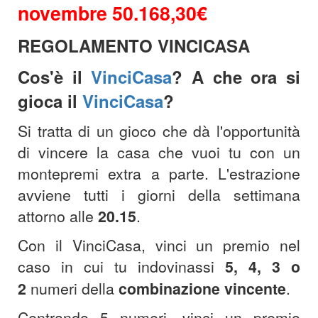
novembre 50.168,30
€
REGOLAMENTO VINCICASA
Cos'è il
VinciCasa
? A che ora si
gioca il
VinciCasa
?
Si tratta di un gioco che dà l'opportunità
di vincere la casa che vuoi tu con un
montepremi extra a parte. L'estrazione
avviene tutti i giorni della settimana
attorno alle
20.15
.
Con il VinciCasa, vinci un premio nel
caso in cui tu indovinassi
5, 4, 3 o
2
numeri della
combinazione
vincente
.
Centrando 5 numeri, vinci un premio