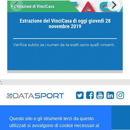
Estrazioni di VinciCasa
Estrazione del VinciCasa di oggi giovedì 28
novembre 2019
Verifica subito se i numeri da te scelti sono quelli vincenti...
';
Termini e condizioni
Chi siamo
Network
Questo sito o gli strumenti terzi da questo
Collabora con noi
utilizzati si avvalgono di cookie necessari al