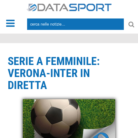
*/
SERIE A FEMMINILE:
VERONA-INTER IN
DIRETTA