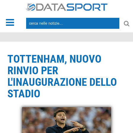
*/
TOTTENHAM, NUOVO
RINVIO PER
L'INAUGURAZIONE DELLO
STADIO