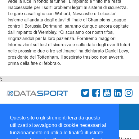
vede la luce in fondo al tunnel. L’impianto è finito ma resta
inaccessibile per i soliti problemi legati ai sistemi di sicurezza.
Le gare casalinghe con Watford, Newcastle e Leicester,
insieme all'andata degli ottavi di finale di Champions League
contro il Borussia Dortmund, saranno dunque ancora ospitate
dall'impianto di Wembley. “Ci scusiamo coi nostri tifosi,
ringraziandoli per la loro pazienza. Forniremo maggiori
informazioni sui test di sicurezza e sulle date degli eventi futuri
nelle prossime due o tre settimane” ha dichiarato Daniel Levy,
presidente del Tottenham. Il sospirato trasloco non avverrà
prima della fine di febbraio.
';
Termini e condizioni
Chi siamo
Network
Questo sito o gli strumenti terzi da questo
Collabora con noi
utilizzati si avvalgono di cookie necessari al
funzionamento ed utili alle finalità illustrate